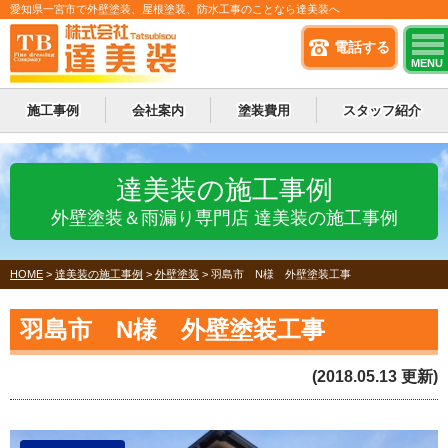
愛知県一宮市で外壁塗装、屋根塗装、防水工事のことなら達美装へ
電話する
MENU
施工事例
会社案内
塗装費用
スタッフ紹介
達美装の施工事例
外壁塗装＆雨漏り専門店 達美装の施工事例
HOME
>
達美装の施工事例
>
外壁塗装
>
羽島市 N様 外壁塗装工事
羽島市 N様 外壁塗装工事
(2018.05.13 更新)