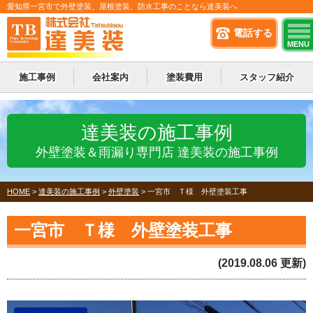
愛知県一宮市で外壁塗装、屋根塗装、防水工事のことなら達美装へ
電話する
MENU
施工事例
会社案内
塗装費用
スタッフ紹介
達美装の施工事例
外壁塗装＆雨漏り専門店 達美装の施工事例
HOME
>
達美装の施工事例
>
外壁塗装
>
一宮市 Ｔ様 外壁塗装工事
一宮市 Ｔ様 外壁塗装工事
(2019.08.06 更新)