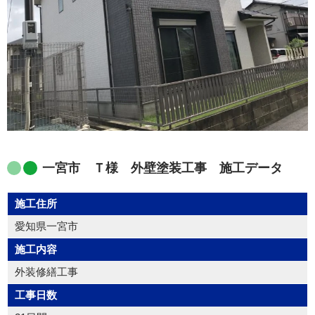
一宮市 Ｔ様 外壁塗装工事 施工データ
施工住所
愛知県一宮市
施工内容
外装修繕工事
工事日数