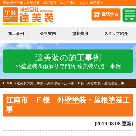
愛知県一宮市で外壁塗装、屋根塗装、防水工事のことなら達美装へ
電話する
MENU
施工事例
会社案内
塗装費用
スタッフ紹介
達美装の施工事例
外壁塗装＆雨漏り専門店 達美装の施工事例
HOME
>
達美装の施工事例
>
外壁塗装
>
江南市 Ｆ様 外壁塗装・屋根塗装工事
江南市 Ｆ様 外壁塗装・屋根塗装工
事
(2019.08.08 更新)