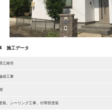
事 施工データ
県江南市
修繕工事
間
塗装、シーリング工事、付帯部塗装