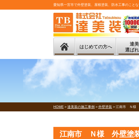
愛知県一宮市で外壁塗装、屋根塗装、防水工事のことな
達美
はじめての方へ
選ばれ
HOME
>
達美装の施工事例
>
外壁塗装
>
江南市 Ｎ様
江南市 Ｎ様 外壁塗