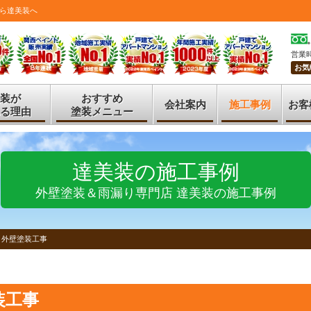
ら達美装へ
営業時
お気
装が
おすすめ
会社案内
施工事例
お客
る理由
塗装メニュー
達美装の施工事例
外壁塗装＆雨漏り専門店 達美装の施工事例
 外壁塗装工事
装工事