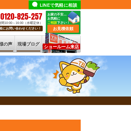
LINEで気軽に相談
0120-825-257
お家の不安…
お気軽に
ご相談
下さい！
間10:00～16:00（水曜定休）
お見積依頼
軽にお問い合わせください！
様の声
現場ブログ
ショールーム来店