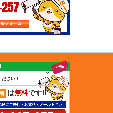
-257
ールフォーム
！
ください！
は
無料
です!!
断
気軽にご来店・お電話・メール下さい