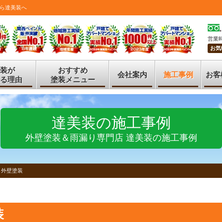
ら達美装へ
営業時
お気
装が
おすすめ
会社案内
施工事例
お客
る理由
塗装メニュー
達美装の施工事例
外壁塗装＆雨漏り専門店 達美装の施工事例
 外壁塗装
装