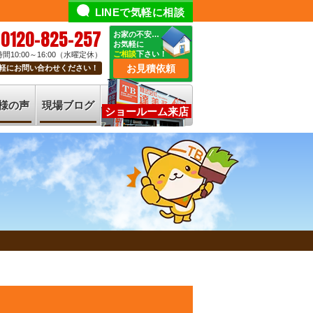
LINEで気軽に相談
0120-825-257
お家の不安…
お気軽に
ご相談
下さい！
間10:00～16:00（水曜定休）
お見積依頼
軽にお問い合わせください！
様の声
現場ブログ
ショールーム来店