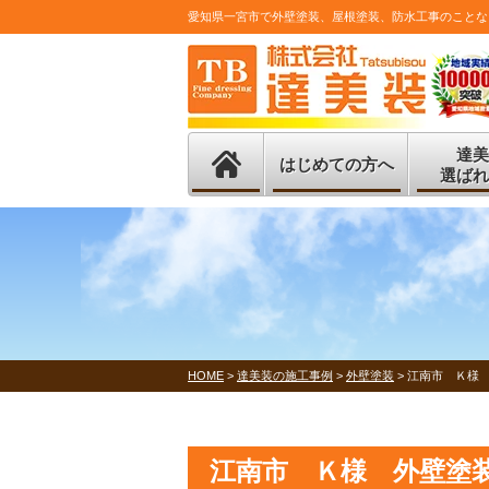
愛知県一宮市で外壁塗装、屋根塗装、防水工事のことな
達美
はじめての方へ
選ばれ
HOME
>
達美装の施工事例
>
外壁塗装
>
江南市 Ｋ様
江南市 Ｋ様 外壁塗