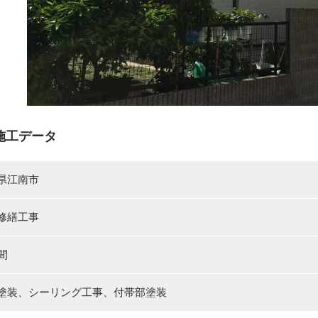
施工データ
県江南市
修繕工事
間
塗装、シーリング工事、付帯部塗装