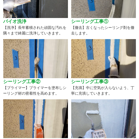
バイオ洗浄
シーリング工事①
【洗浄】長年蓄積された頑固な汚れを
【撤去】古くなったシーリング剤を撤
隅々まで綺麗に洗浄していきます。
去します。
シーリング工事②
シーリング工事③
【プライマー】プライマーを塗布しシ
【充填】中に空気が入らないよう、丁
ーリング材の密着性を高めます。
寧に充填していきます。