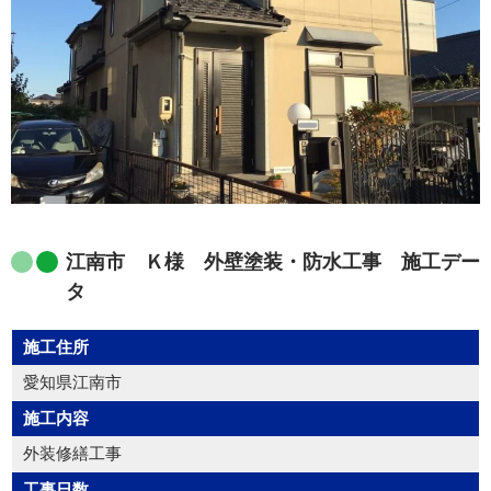
江南市 Ｋ様 外壁塗装・防水工事 施工デー
タ
施工住所
愛知県江南市
施工内容
外装修繕工事
工事日数