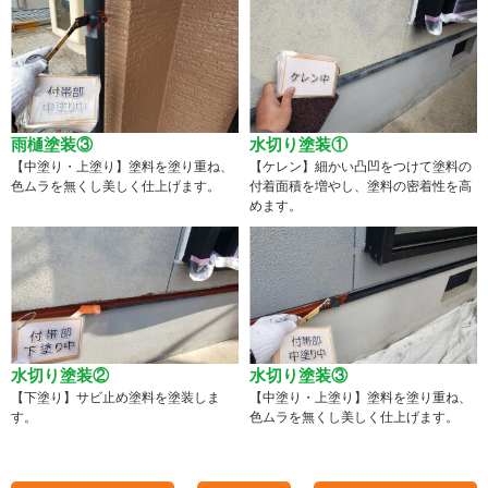
雨樋塗装③
水切り塗装①
【中塗り・上塗り】塗料を塗り重ね、
【ケレン】細かい凸凹をつけて塗料の
色ムラを無くし美しく仕上げます。
付着面積を増やし、塗料の密着性を高
めます。
水切り塗装②
水切り塗装③
【下塗り】サビ止め塗料を塗装しま
【中塗り・上塗り】塗料を塗り重ね、
す。
色ムラを無くし美しく仕上げます。