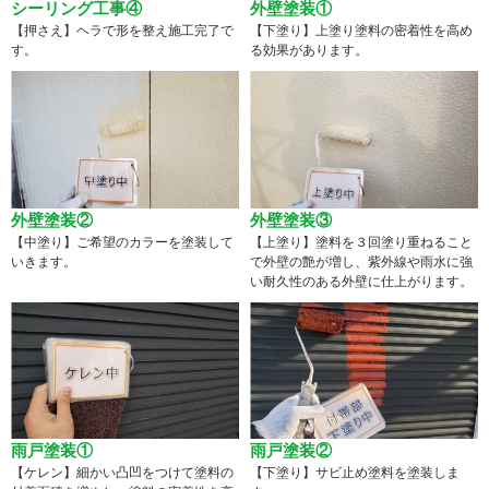
シーリング工事④
外壁塗装①
【押さえ】ヘラで形を整え施工完了で
【下塗り】上塗り塗料の密着性を高め
す。
る効果があります。
外壁塗装②
外壁塗装③
【中塗り】ご希望のカラーを塗装して
【上塗り】塗料を３回塗り重ねること
いきます。
で外壁の艶が増し、紫外線や雨水に強
い耐久性のある外壁に仕上がります。
雨戸塗装①
雨戸塗装②
【ケレン】細かい凸凹をつけて塗料の
【下塗り】サビ止め塗料を塗装しま