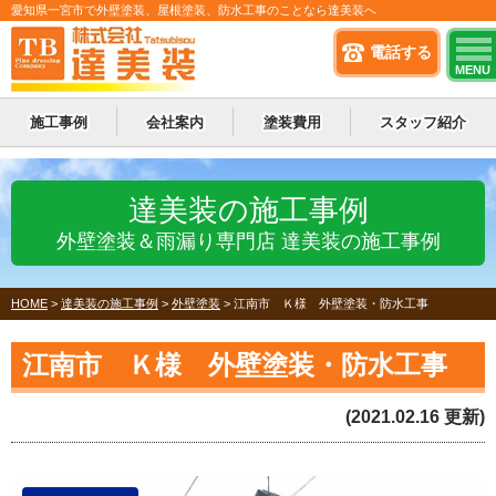
愛知県一宮市で外壁塗装、屋根塗装、防水工事のことなら達美装へ
電話する
MENU
施工事例
会社案内
塗装費用
スタッフ紹介
達美装の施工事例
外壁塗装＆雨漏り専門店 達美装の施工事例
HOME
>
達美装の施工事例
>
外壁塗装
>
江南市 Ｋ様 外壁塗装・防水工事
江南市 Ｋ様 外壁塗装・防水工事
(2021.02.16 更新)