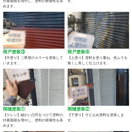
付着面積を増やし、塗料の密着性を高
す。
めます。
雨戸塗装③
雨戸塗装④
【中塗り】ご希望のカラーを塗装して
【上塗り】塗料を塗り重ね、色ムラを
いきます。
無くし美しく仕上げます。
雨樋塗装①
雨樋塗装②
【ケレン】細かい凸凹をつけて塗料の
【下塗り】サビ止め塗料を塗装しま
付着面積を増やし、塗料の密着性を高
す。
めます。