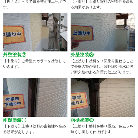
【押さえ】ヘラで形を整え施工完了で
【下塗り】上塗り塗料の密着性を高め
す。
る効果があります。
外壁塗装②
外壁塗装③
【中塗り】ご希望のカラーを塗装して
【上塗り】塗料を３回塗り重ねること
いきます。
で外壁の艶が増し、紫外線や雨水に強
い耐久性のある外壁に仕上がります。
雨樋塗装①
雨樋塗装②
【下塗り】上塗り塗料の密着性を高め
【上塗り】塗料を塗り重ね、色ムラを
る効果があります。
無くし美しく仕上げます。