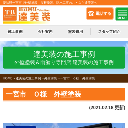
愛知県一宮市で外壁塗装、屋根塗装、防水工事のことなら達美装へ
電話する
MENU
施工事例
会社案内
塗装費用
スタッフ紹介
達美装の施工事例
外壁塗装＆雨漏り専門店 達美装の施工事例
HOME
>
達美装の施工事例
>
外壁塗装
>
一宮市 Ｏ様 外壁塗装
一宮市 Ｏ様 外壁塗装
(2021.02.18 更新)