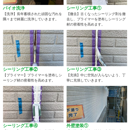
バイオ洗浄
シーリング工事①
【洗浄】長年蓄積された頑固な汚れを
【撤去】古くなったシーリング剤を撤
隅々まで綺麗に洗浄していきます。
去し、プライマーを塗布しシーリング
材の密着性を高めます。
シーリング工事②
シーリング工事③
【プライマー】プライマーを塗布しシ
【充填】中に空気が入らないよう、丁
ーリング材の密着性を高めます。
寧に充填していきます。
シーリング工事④
外壁塗装①