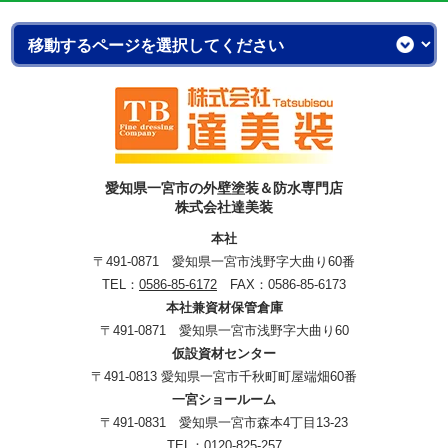
愛知県一宮市の外壁塗装＆防水専門店
株式会社達美装
本社
〒491-0871 愛知県一宮市浅野字大曲り60番
TEL：
0586-85-6172
FAX：0586-85-6173
本社兼資材保管倉庫
〒491-0871 愛知県一宮市浅野字大曲り60
仮設資材センター
〒491-0813 愛知県一宮市千秋町町屋端畑60番
一宮ショールーム
〒491-0831 愛知県一宮市森本4丁目13-23
TEL：
0120-825-257