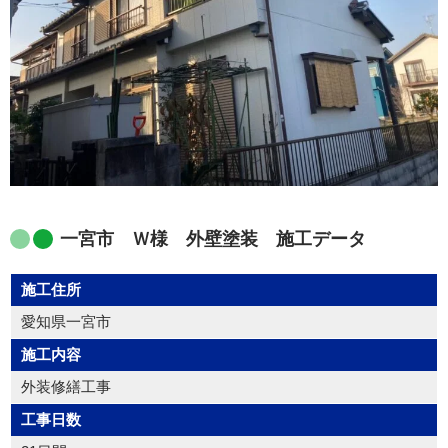
一宮市 Ｗ様 外壁塗装 施工データ
施工住所
愛知県一宮市
施工内容
外装修繕工事
工事日数