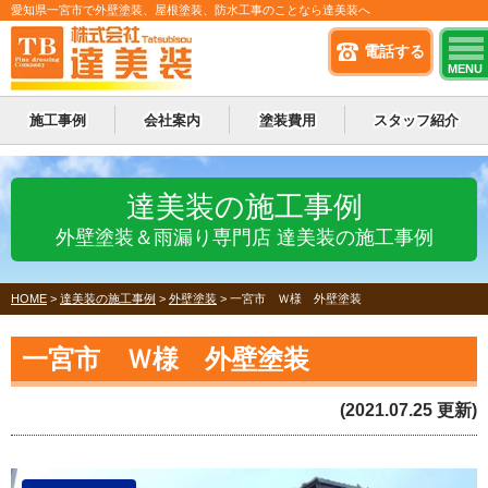
愛知県一宮市で外壁塗装、屋根塗装、防水工事のことなら達美装へ
電話する
MENU
施工事例
会社案内
塗装費用
スタッフ紹介
達美装の施工事例
外壁塗装＆雨漏り専門店 達美装の施工事例
HOME
>
達美装の施工事例
>
外壁塗装
>
一宮市 Ｗ様 外壁塗装
一宮市 Ｗ様 外壁塗装
(2021.07.25 更新)