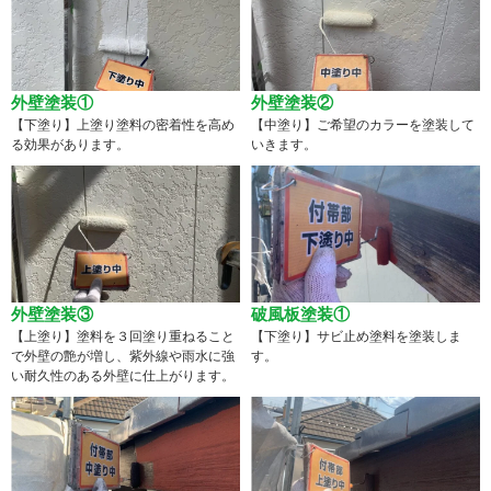
外壁塗装①
外壁塗装②
【下塗り】上塗り塗料の密着性を高め
【中塗り】ご希望のカラーを塗装して
る効果があります。
いきます。
外壁塗装③
破風板塗装①
【上塗り】塗料を３回塗り重ねること
【下塗り】サビ止め塗料を塗装しま
で外壁の艶が増し、紫外線や雨水に強
す。
い耐久性のある外壁に仕上がります。