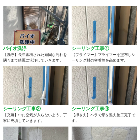
バイオ洗浄
シーリング工事①
【洗浄】長年蓄積された頑固な汚れを
【プライマー】プライマーを塗布しシ
隅々まで綺麗に洗浄していきます。
ーリング材の密着性を高めます。
シーリング工事②
シーリング工事③
【充填】中に空気が入らないよう、丁
【押さえ】ヘラで形を整え施工完了で
寧に充填していきます。
す。