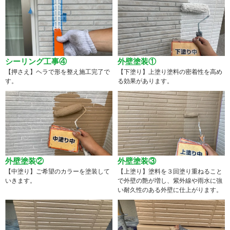
シーリング工事④
外壁塗装①
【押さえ】ヘラで形を整え施工完了で
【下塗り】上塗り塗料の密着性を高め
す。
る効果があります。
外壁塗装②
外壁塗装③
【中塗り】ご希望のカラーを塗装して
【上塗り】塗料を３回塗り重ねること
いきます。
で外壁の艶が増し、紫外線や雨水に強
い耐久性のある外壁に仕上がります。