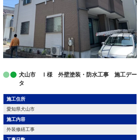
犬山市 Ｉ様 外壁塗装・防水工事 施工デー
タ
施工住所
愛知県犬山市
施工内容
外装修繕工事
工事日数