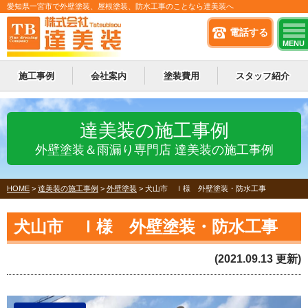
愛知県一宮市で外壁塗装、屋根塗装、防水工事のことなら達美装へ
電話する
MENU
施工事例
会社案内
塗装費用
スタッフ紹介
達美装の施工事例
外壁塗装＆雨漏り専門店 達美装の施工事例
HOME
>
達美装の施工事例
>
外壁塗装
>
犬山市 Ｉ様 外壁塗装・防水工事
犬山市 Ｉ様 外壁塗装・防水工事
(2021.09.13 更新)