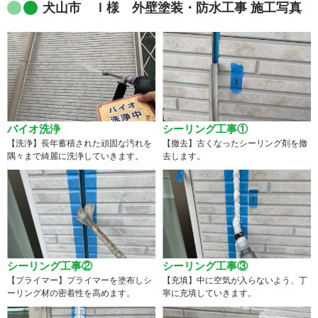
犬山市 Ｉ様 外壁塗装・防水工事 施工写真
バイオ洗浄
シーリング工事①
【洗浄】長年蓄積された頑固な汚れを
【撤去】古くなったシーリング剤を撤
隅々まで綺麗に洗浄していきます。
去します。
シーリング工事②
シーリング工事③
【プライマー】プライマーを塗布しシ
【充填】中に空気が入らないよう、丁
ーリング材の密着性を高めます。
寧に充填していきます。