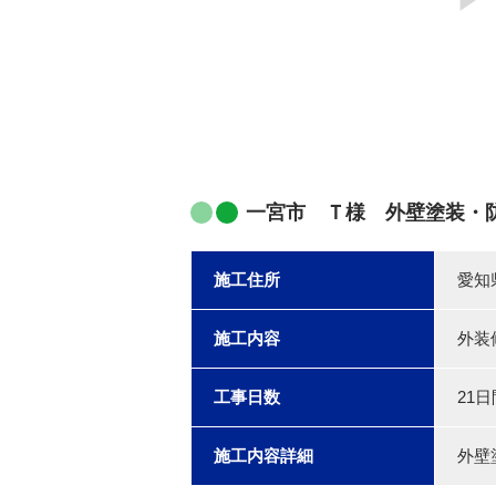
一宮市 Ｔ様 外壁塗装・
施工住所
愛知
施工内容
外装
工事日数
21日
施工内容詳細
外壁