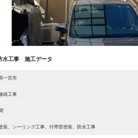
防水工事 施工データ
県一宮市
修繕工事
間
塗装、シーリング工事、付帯部塗装、防水工事