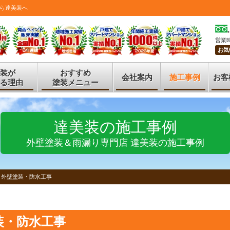
ら達美装へ
営業時
お気
装が
おすすめ
会社案内
施工事例
お客
る理由
塗装メニュー
達美装の施工事例
外壁塗装＆雨漏り専門店 達美装の施工事例
 外壁塗装・防水工事
装・防水工事