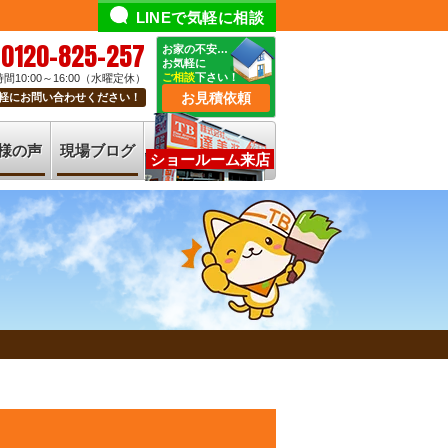
LINEで気軽に相談
0120-825-257
お家の不安…
お気軽に
ご相談
下さい！
間10:00～16:00（水曜定休）
お見積依頼
軽にお問い合わせください！
様の声
現場ブログ
ショールーム来店