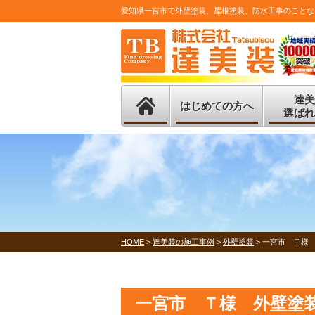
愛知県一宮市で外壁塗装、屋根塗装、防水工事のことな
達美
はじめての方へ
選ばれ
HOME
>
達美装の施工事例
>
外壁塗装
>
一宮市 Ｔ様
一宮市 Ｔ様 外壁塗