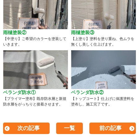
雨樋塗装②
雨樋塗装③
【中塗り】ご希望のカラーを塗装して
【上塗り】塗料を塗り重ね、色ムラを
いきます。
無くし美しく仕上げます。
ベランダ防水①
ベランダ防水②
【プライマー塗布】既存防水層と新規
【トップコート】仕上げに保護塗料を
防水層をがっちりと接着させます。
塗布し、施工完了です。
次の記事
一覧
前の記事