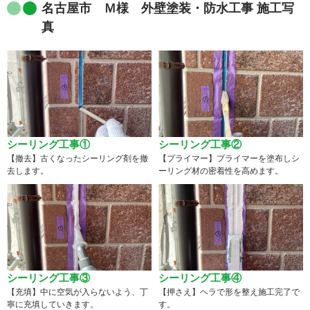
名古屋市 Ｍ様 外壁塗装・防水工事 施工写
真
シーリング工事①
シーリング工事②
【撤去】古くなったシーリング剤を撤
【プライマー】プライマーを塗布しシ
去します。
ーリング材の密着性を高めます。
シーリング工事③
シーリング工事④
【充填】中に空気が入らないよう、丁
【押さえ】ヘラで形を整え施工完了で
寧に充填していきます。
す。