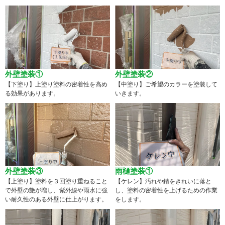
外壁塗装①
外壁塗装②
【下塗り】上塗り塗料の密着性を高め
【中塗り】ご希望のカラーを塗装して
る効果があります。
いきます。
外壁塗装③
雨樋塗装①
【上塗り】塗料を３回塗り重ねること
【ケレン】汚れや錆をきれいに落と
で外壁の艶が増し、紫外線や雨水に強
し、塗料の密着性を上げるための作業
い耐久性のある外壁に仕上がります。
をします。