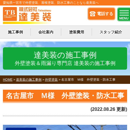
愛知県一宮市で外壁塗装、屋根塗装、防水工事のことなら達美装へ
電話する
MENU
施工事例
会社案内
塗装費用
スタッフ紹介
達美装の施工事例
外壁塗装＆雨漏り専門店 達美装の施工事例
HOME
>
達美装の施工事例
>
外壁塗装
>
名古屋市 Ｍ様 外壁塗装・防水工事
名古屋市 Ｍ様 外壁塗装・防水工事
(2022.08.26 更新)