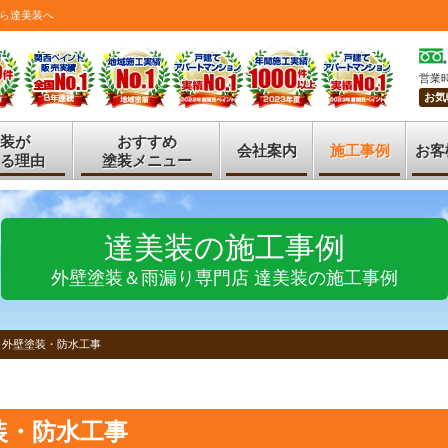
ら達美装へ
営業時
お気
装が
おすすめ
会社案内
施工事例
お客
る理由
塗装メニュー
達美装の施工事例
外壁塗装＆雨漏り専門店 達美装の施工事例
 外壁塗装・防水工事
装・防水工事