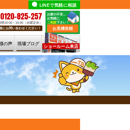
LINEで気軽に相談
0120-825-257
お家の不安…
お気軽に
ご相談
下さい！
間10:00～16:00（水曜定休）
お見積依頼
軽にお問い合わせください！
様の声
現場ブログ
ショールーム来店