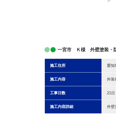
一宮市 Ｋ様 外壁塗装・
施工住所
愛知
施工内容
外装
工事日数
21日
施工内容詳細
外壁