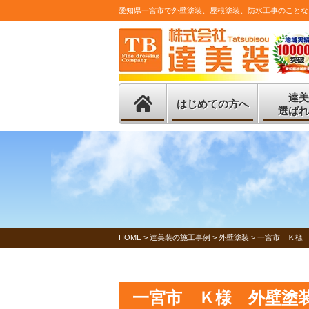
愛知県一宮市で外壁塗装、屋根塗装、防水工事のことな
達美
はじめての方へ
選ばれ
HOME
>
達美装の施工事例
>
外壁塗装
>
一宮市 Ｋ様
一宮市 Ｋ様 外壁塗