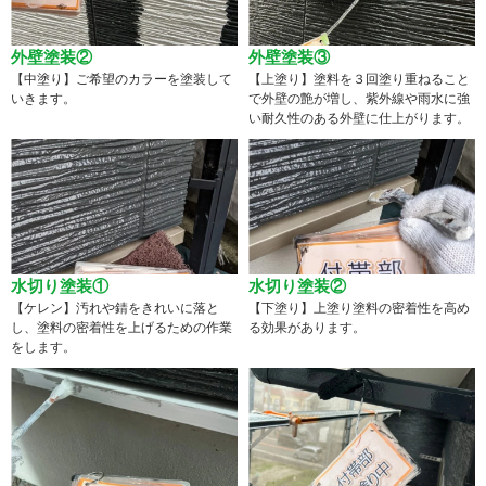
外壁塗装②
外壁塗装③
【中塗り】ご希望のカラーを塗装して
【上塗り】塗料を３回塗り重ねること
いきます。
で外壁の艶が増し、紫外線や雨水に強
い耐久性のある外壁に仕上がります。
水切り塗装①
水切り塗装②
【ケレン】汚れや錆をきれいに落と
【下塗り】上塗り塗料の密着性を高め
し、塗料の密着性を上げるための作業
る効果があります。
をします。