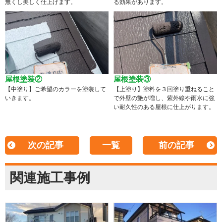
無くし美しく仕上げます。
る効果があります。
屋根塗装②
屋根塗装③
【中塗り】ご希望のカラーを塗装して
【上塗り】塗料を３回塗り重ねること
いきます。
で外壁の艶が増し、紫外線や雨水に強
い耐久性のある屋根に仕上がります。
次の記事
一覧
前の記事
関連施工事例