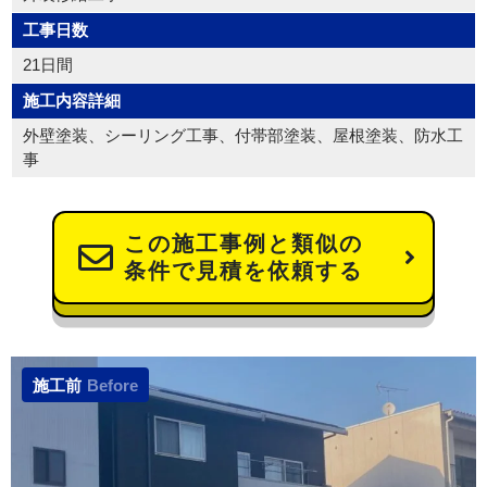
工事日数
21日間
施工内容詳細
外壁塗装、シーリング工事、付帯部塗装、屋根塗装、防水工
事
この施工事例と類似の
条件で見積を依頼する
施工前
Before