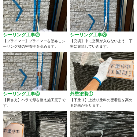
シーリング工事②
シーリング工事③
【プライマー】プライマーを塗布しシ
【充填】中に空気が入らないよう、丁
ーリング材の密着性を高めます。
寧に充填していきます。
シーリング工事④
外壁塗装①
【押さえ】ヘラで形を整え施工完了で
【下塗り】上塗り塗料の密着性を高め
す。
る効果があります。