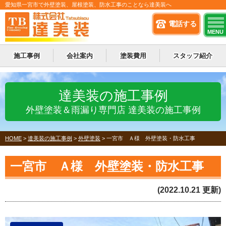
愛知県一宮市で外壁塗装、屋根塗装、防水工事のことなら達美装へ
電話する
MENU
施工事例
会社案内
塗装費用
スタッフ紹介
達美装の施工事例
外壁塗装＆雨漏り専門店 達美装の施工事例
HOME
>
達美装の施工事例
>
外壁塗装
>
一宮市 Ａ様 外壁塗装・防水工事
一宮市 Ａ様 外壁塗装・防水工事
(2022.10.21 更新)