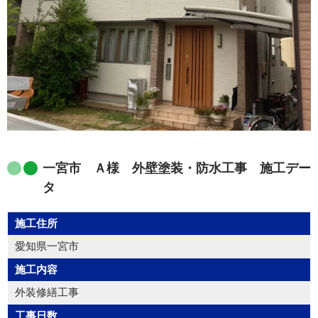
一宮市 Ａ様 外壁塗装・防水工事 施工デー
タ
施工住所
愛知県一宮市
施工内容
外装修繕工事
工事日数