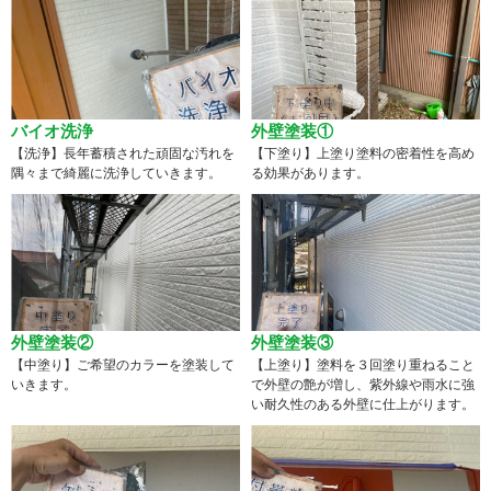
バイオ洗浄
外壁塗装①
【洗浄】長年蓄積された頑固な汚れを
【下塗り】上塗り塗料の密着性を高め
隅々まで綺麗に洗浄していきます。
る効果があります。
外壁塗装②
外壁塗装③
【中塗り】ご希望のカラーを塗装して
【上塗り】塗料を３回塗り重ねること
いきます。
で外壁の艶が増し、紫外線や雨水に強
い耐久性のある外壁に仕上がります。