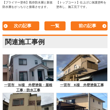
【プライマー塗布】既存防水層と新規
【トップコート】仕上げに保護塗料を
防水層をがっちりと接着させます。
塗布し、施工完了です。
次の記事
一覧
前の記事
関連施工事例
一宮市 Ｗ様 外壁塗装・屋根
一宮市 K様 外壁塗装工事
工事・防水工事