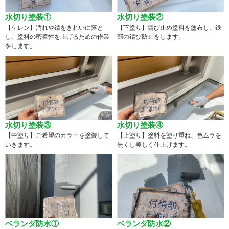
水切り塗装①
水切り塗装②
【ケレン】汚れや錆をきれいに落と
【下塗り】錆び止め塗料を塗布し、鉄
し、塗料の密着性を上げるための作業
部の錆び防止をします。
をします。
水切り塗装③
水切り塗装④
【中塗り】ご希望のカラーを塗装して
【上塗り】塗料を塗り重ね、色ムラを
いきます。
無くし美しく仕上げます。
ベランダ防水①
ベランダ防水②