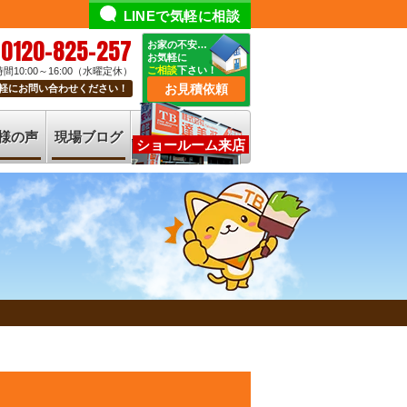
LINEで気軽に相談
0120-825-257
お家の不安…
お気軽に
ご相談
下さい！
間10:00～16:00（水曜定休）
お見積依頼
軽にお問い合わせください！
様の声
現場ブログ
ショールーム来店