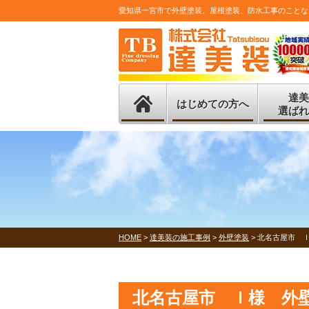
愛知県一宮市で外壁塗装、屋根塗装、防水工事のことな
達美
はじめての方へ
選ばれ
HOME
>
達美装の施工事例
>
外壁塗装
>
北名古屋市 
北名古屋市 Ｉ様 外