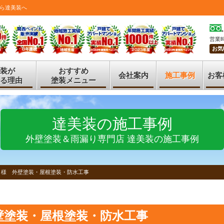
ら達美装へ
営業時
お気
装が
おすすめ
会社案内
施工事例
お客
る理由
塗装メニュー
達美装の施工事例
外壁塗装＆雨漏り専門店 達美装の施工事例
Ｉ様 外壁塗装・屋根塗装・防水工事
壁塗装・屋根塗装・防水工事