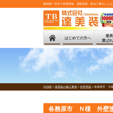
愛知県一宮市で外壁塗装、屋根塗装、防水工事のことな
達美
はじめての方へ
選ばれ
HOME
>
達美装の施工事例
>
外壁塗装
>
各務原市 Ｎ
各務原市 Ｎ様 外壁