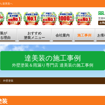
ら達美装へ
営業時
お気
装が
おすすめ
会社案内
施工事例
お客
る理由
塗装メニュー
達美装の施工事例
外壁塗装＆雨漏り専門店 達美装の施工事例
様 外壁塗装
塗装