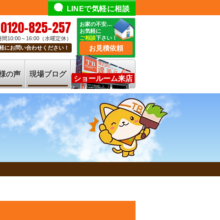
LINEで気軽に相談
0120-825-257
お家の不安…
お気軽に
ご相談
下さい！
間10:00～16:00（水曜定休）
お見積依頼
軽にお問い合わせください！
様の声
現場ブログ
ショールーム来店