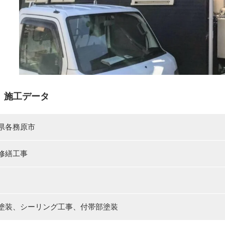
 施工データ
県各務原市
修繕工事
塗装、シーリング工事、付帯部塗装