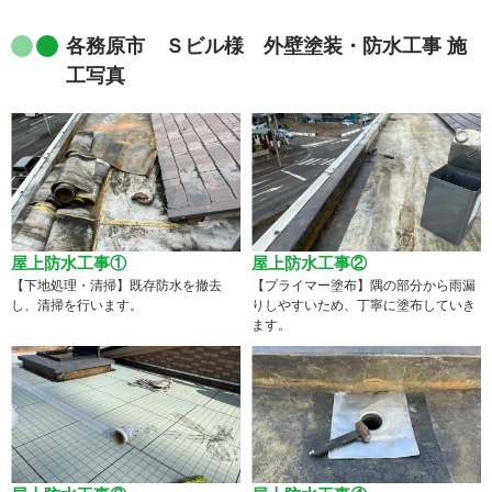
各務原市 Ｓビル様 外壁塗装・防水工事 施
工写真
屋上防水工事①
屋上防水工事②
【下地処理・清掃】既存防水を撤去
【プライマー塗布】隅の部分から雨漏
し、清掃を行います。
りしやすいため、丁寧に塗布していき
ます。