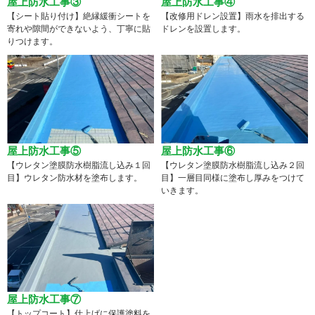
屋上防水工事③
屋上防水工事④
【シート貼り付け】絶縁緩衝シートを
【改修用ドレン設置】雨水を排出する
寄れや隙間ができないよう、丁寧に貼
ドレンを設置します。
りつけます。
屋上防水工事⑤
屋上防水工事⑥
【ウレタン塗膜防水樹脂流し込み１回
【ウレタン塗膜防水樹脂流し込み２回
目】ウレタン防水材を塗布します。
目】一層目同様に塗布し厚みをつけて
いきます。
屋上防水工事⑦
【トップコート】仕上げに保護塗料を