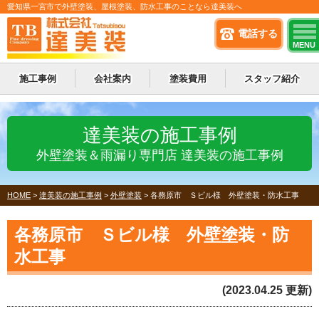
愛知県一宮市で外壁塗装、屋根塗装、防水工事のことなら達美装へ
電話する
MENU
施工事例
会社案内
塗装費用
スタッフ紹介
達美装の施工事例
外壁塗装＆雨漏り専門店 達美装の施工事例
HOME
>
達美装の施工事例
>
外壁塗装
>
各務原市 Ｓビル様 外壁塗装・防水工事
各務原市 Ｓビル様 外壁塗装・防
水工事
(2023.04.25 更新)