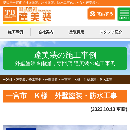
愛知県一宮市で外壁塗装、屋根塗装、防水工事のことなら達美装へ
電話する
MENU
施工事例
会社案内
塗装費用
スタッフ紹介
達美装の施工事例
外壁塗装＆雨漏り専門店 達美装の施工事例
HOME
>
達美装の施工事例
>
外壁塗装
>
一宮市 Ｋ様 外壁塗装・防水工事
一宮市 Ｋ様 外壁塗装・防水工事
(2023.10.13 更新)