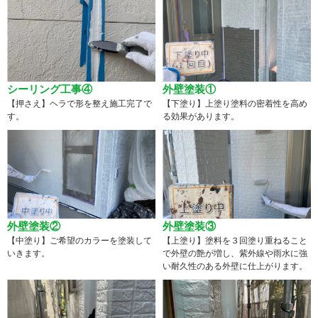
シーリング工事④
外壁塗装①
【押さえ】ヘラで形を整え施工完了で
【下塗り】上塗り塗料の密着性を高め
す。
る効果があります。
外壁塗装②
外壁塗装③
【中塗り】ご希望のカラーを塗装して
【上塗り】塗料を３回塗り重ねること
いきます。
で外壁の艶が増し、紫外線や雨水に強
い耐久性のある外壁に仕上がります。