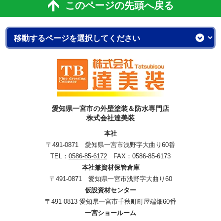
このページの先頭へ戻る
愛知県一宮市の外壁塗装＆防水専門店
株式会社達美装
本社
〒491-0871 愛知県一宮市浅野字大曲り60番
TEL：
0586-85-6172
FAX：0586-85-6173
本社兼資材保管倉庫
〒491-0871 愛知県一宮市浅野字大曲り60
仮設資材センター
〒491-0813 愛知県一宮市千秋町町屋端畑60番
一宮ショールーム