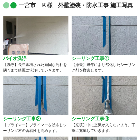
一宮市 Ｋ様 外壁塗装・防水工事 施工写真
バイオ洗浄
シーリング工事①
【洗浄】長年蓄積された頑固な汚れを
【撤去】経年により劣化したシーリン
隅々まで綺麗に洗浄していきます。
グ剤を撤去します。
シーリング工事②
シーリング工事③
【プライマー】プライマーを塗布しシ
【充填】中に空気が入らないよう、丁
ーリング材の密着性を高めます。
寧に充填していきます。