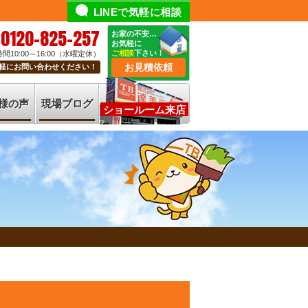
LINEで気軽に相談
0120-825-257
お家の不安…
お気軽に
ご相談
下さい！
間10:00～16:00（水曜定休）
お見積依頼
軽にお問い合わせください！
様の声
現場ブログ
ショールーム来店