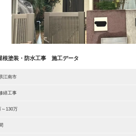
屋根塗装・防水工事 施工データ
県江南市
修繕工事
万～130万
間