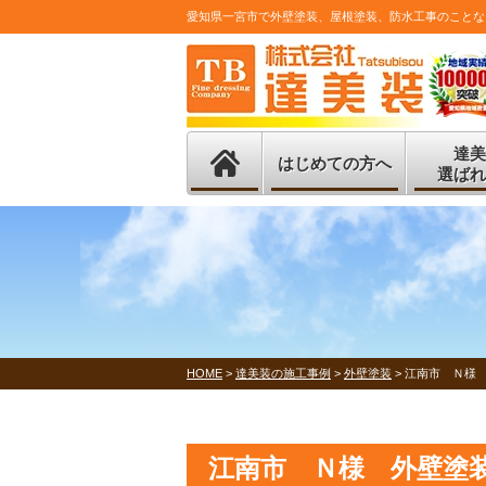
愛知県一宮市で外壁塗装、屋根塗装、防水工事のことな
達美
はじめての方へ
選ばれ
HOME
>
達美装の施工事例
>
外壁塗装
>
江南市 Ｎ様
江南市 Ｎ様 外壁塗