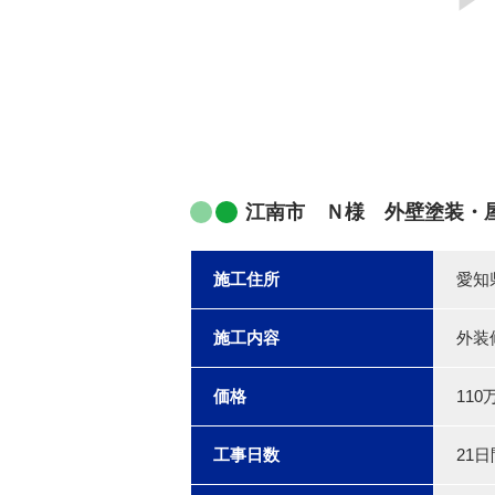
江南市 Ｎ様 外壁塗装・
施工住所
愛知
施工内容
外装
価格
110
工事日数
21日