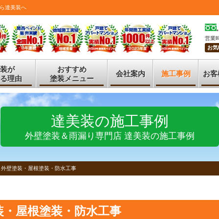
ら達美装へ
営業時
お気
装が
おすすめ
会社案内
施工事例
お客
る理由
塗装メニュー
達美装の施工事例
外壁塗装＆雨漏り専門店 達美装の施工事例
 外壁塗装・屋根塗装・防水工事
装・屋根塗装・防水工事