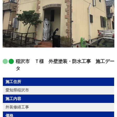
稲沢市 Ｔ様 外壁塗装・防水工事 施工デー
タ
施工住所
愛知県稲沢市
施工内容
外装修繕工事
価格