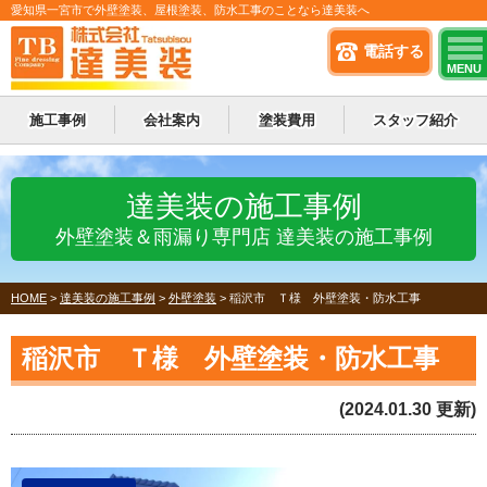
愛知県一宮市で外壁塗装、屋根塗装、防水工事のことなら達美装へ
電話する
MENU
施工事例
会社案内
塗装費用
スタッフ紹介
達美装の施工事例
外壁塗装＆雨漏り専門店 達美装の施工事例
HOME
>
達美装の施工事例
>
外壁塗装
>
稲沢市 Ｔ様 外壁塗装・防水工事
稲沢市 Ｔ様 外壁塗装・防水工事
(2024.01.30 更新)