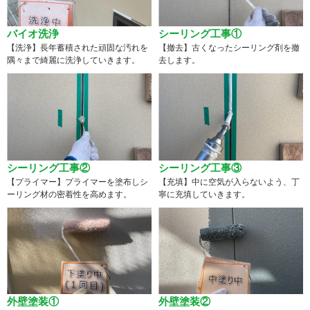
バイオ洗浄
シーリング工事①
【洗浄】長年蓄積された頑固な汚れを
【撤去】古くなったシーリング剤を撤
隅々まで綺麗に洗浄していきます。
去します。
シーリング工事②
シーリング工事③
【プライマー】プライマーを塗布しシ
【充填】中に空気が入らないよう、丁
ーリング材の密着性を高めます。
寧に充填していきます。
外壁塗装①
外壁塗装②