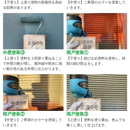
【下塗り】上塗り塗料の密着性を高め
【中塗り】ご希望のカラーを塗装して
る効果があります。
いきます。
外壁塗装③
雨戸塗装①
【上塗り】塗料を３回塗り重ねること
【下塗り】錆び止め塗料を塗布し、鉄
で外壁の艶が増し、紫外線や雨水に強
部の錆び防止をします。
い耐久性のある外壁に仕上がります。
雨戸塗装②
雨戸塗装③
【中塗り】ご希望のカラーを塗装して
【上塗り】塗料を塗り重ね、色ムラを
いきます。
無くし美しく仕上げます。