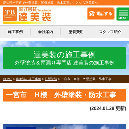
愛知県一宮市で外壁塗装、屋根塗装、防水工事のことなら達美装へ
電話する
MENU
施工事例
会社案内
塗装費用
スタッフ紹介
達美装の施工事例
外壁塗装＆雨漏り専門店 達美装の施工事例
HOME
>
達美装の施工事例
>
外壁塗装
>
一宮市 Ｈ様 外壁塗装・防水工事
一宮市 Ｈ様 外壁塗装・防水工事
(2024.01.29 更新)