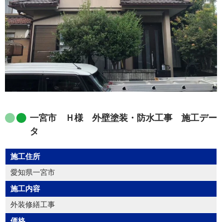
一宮市 Ｈ様 外壁塗装・防水工事 施工デー
タ
施工住所
愛知県一宮市
施工内容
外装修繕工事
価格