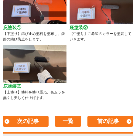
庇塗装①
庇塗装②
【下塗り】錆び止め塗料を塗布し、鉄
【中塗り】ご希望のカラーを塗装して
部の錆び防止をします。
いきます。
庇塗装③
【上塗り】塗料を塗り重ね、色ムラを
無くし美しく仕上げます。
次の記事
一覧
前の記事