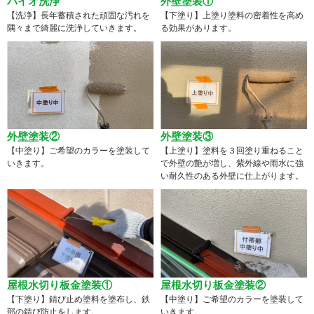
バイオ洗浄
外壁塗装①
【洗浄】長年蓄積された頑固な汚れを
【下塗り】上塗り塗料の密着性を高め
隅々まで綺麗に洗浄していきます。
る効果があります。
外壁塗装②
外壁塗装③
【中塗り】ご希望のカラーを塗装して
【上塗り】塗料を３回塗り重ねること
いきます。
で外壁の艶が増し、紫外線や雨水に強
い耐久性のある外壁に仕上がります。
屋根水切り板金塗装①
屋根水切り板金塗装②
【下塗り】錆び止め塗料を塗布し、鉄
【中塗り】ご希望のカラーを塗装して
部の錆び防止をします。
いきます。