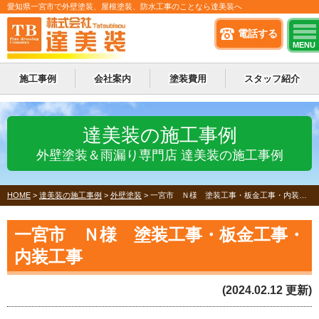
愛知県一宮市で外壁塗装、屋根塗装、防水工事のことなら達美装へ
電話する
MENU
施工事例
会社案内
塗装費用
スタッフ紹介
達美装の施工事例
外壁塗装＆雨漏り専門店 達美装の施工事例
HOME
>
達美装の施工事例
>
外壁塗装
>
一宮市 Ｎ様 塗装工事・板金工事・内装工事
一宮市 Ｎ様 塗装工事・板金工事・
内装工事
(2024.02.12 更新)