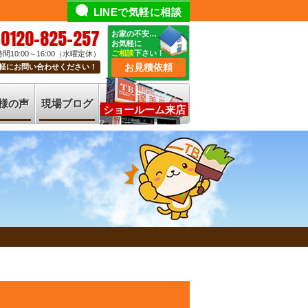
LINEで気軽に相談
0120-825-257
お家の不安…
お気軽に
ご相談
下さい！
間10:00～16:00（水曜定休）
お見積依頼
軽にお問い合わせください！
様の声
現場ブログ
ショールーム来店