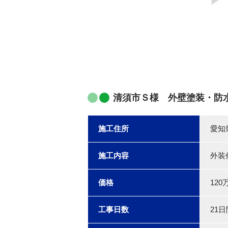
清須市Ｓ様 外壁塗装・防
施工住所
愛知
施工内容
外装
価格
120
工事日数
21日