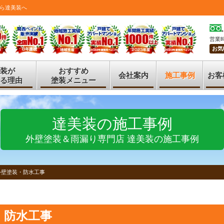
ら達美装へ
営業時
お気
装が
おすすめ
会社案内
施工事例
お客
る理由
塗装メニュー
達美装の施工事例
外壁塗装＆雨漏り専門店 達美装の施工事例
外壁塗装・防水工事
・防水工事