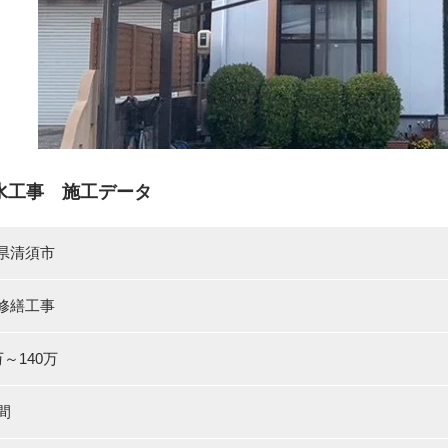
水工事 施工データ
県清須市
修繕工事
万～140万
間