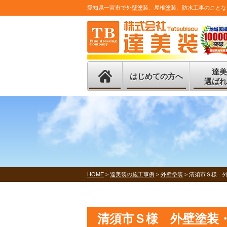
愛知県一宮市で外壁塗装、屋根塗装、防水工事のことな
達美
はじめての方へ
選ばれ
HOME
>
達美装の施工事例
>
外壁塗装
>
清須市Ｓ様 
清須市Ｓ様 外壁塗装