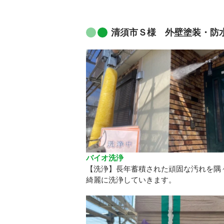
清須市Ｓ様 外壁塗装・防水
バイオ洗浄
【洗浄】長年蓄積された頑固な汚れを隅
綺麗に洗浄していきます。