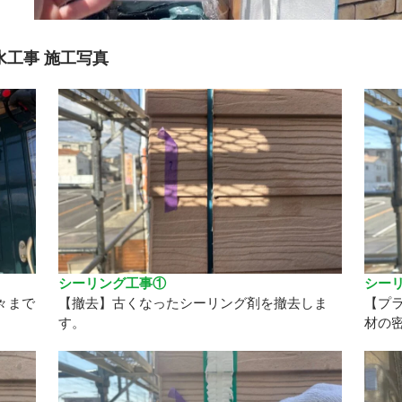
工事 施工写真
シーリング工事①
シー
々まで
【撤去】古くなったシーリング剤を撤去しま
【プ
す。
材の