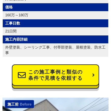
価格
160万～180万
工事日数
21日間
施工内容詳細
外壁塗装、シーリング工事、付帯部塗装、屋根塗装、防水工
事
この施工事例と類似の
条件で見積を依頼する
施工前
Before