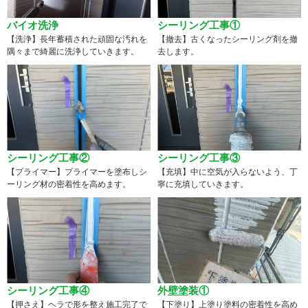
バイオ洗浄
シーリング工事①
【洗浄】長年蓄積された頑固な汚れを
【撤去】古くなったシーリング剤を撤
隅々まで綺麗に洗浄していきます。
去します。
シーリング工事②
シーリング工事③
【プライマー】プライマーを塗布しシ
【充填】中に空気が入らないよう、丁
ーリング材の密着性を高めます。
寧に充填していきます。
シーリング工事④
外壁塗装①
【押さえ】ヘラで形を整え施工完了で
【下塗り】上塗り塗料の密着性を高め