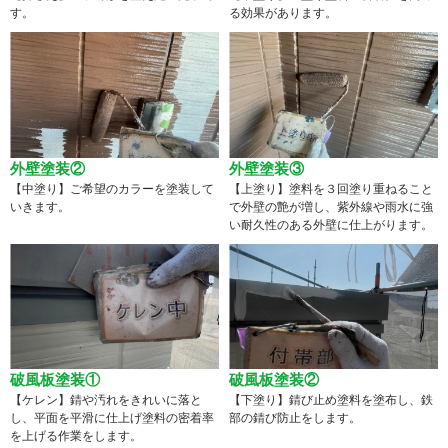
す。
る効果があります。
外壁塗装②
外壁塗装③
【中塗り】ご希望のカラーを塗装して
【上塗り】塗料を３回塗り重ねること
いきます。
で外壁の艶が増し、紫外線や雨水に強
い耐久性のある外壁に仕上がります。
破風板塗装①
破風板塗装②
【ケレン】錆や汚れをきれいに落と
【下塗り】錆び止め塗料を塗布し、鉄
し、平面を平滑に仕上げ塗料の密着率
部の錆び防止をします。
を上げる作業をします。