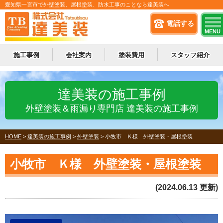
愛知県一宮市で外壁塗装、屋根塗装、防水工事のことなら達美装へ
電話する
MENU
施工事例
会社案内
塗装費用
スタッフ紹介
達美装の施工事例
外壁塗装＆雨漏り専門店 達美装の施工事例
HOME
>
達美装の施工事例
>
外壁塗装
>
小牧市 Ｋ様 外壁塗装・屋根塗装
小牧市 Ｋ様 外壁塗装・屋根塗装
(2024.06.13 更新)