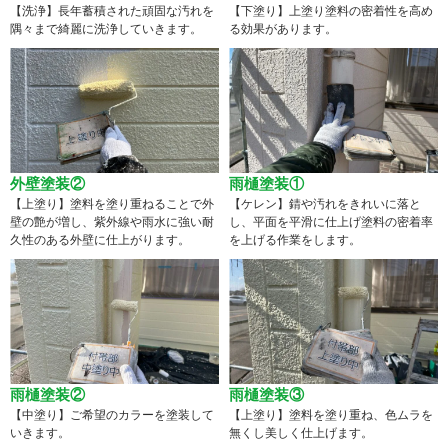
【洗浄】長年蓄積された頑固な汚れを
【下塗り】上塗り塗料の密着性を高め
隅々まで綺麗に洗浄していきます。
る効果があります。
外壁塗装②
雨樋塗装①
【上塗り】塗料を塗り重ねることで外
【ケレン】錆や汚れをきれいに落と
壁の艶が増し、紫外線や雨水に強い耐
し、平面を平滑に仕上げ塗料の密着率
久性のある外壁に仕上がります。
を上げる作業をします。
雨樋塗装②
雨樋塗装③
【中塗り】ご希望のカラーを塗装して
【上塗り】塗料を塗り重ね、色ムラを
いきます。
無くし美しく仕上げます。