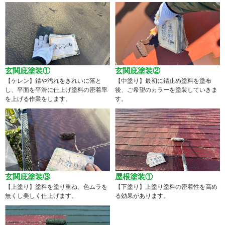
玄関庇塗装①
玄関庇塗装②
【ケレン】錆や汚れをきれいに落と
【中塗り】最初に錆止め塗料を塗布
し、平面を平滑に仕上げ塗料の密着率
後、ご希望のカラーを塗装していきま
を上げる作業をします。
す。
玄関庇塗装③
屋根塗装①
【上塗り】塗料を塗り重ね、色ムラを
【下塗り】上塗り塗料の密着性を高め
無くし美しく仕上げます。
る効果があります。