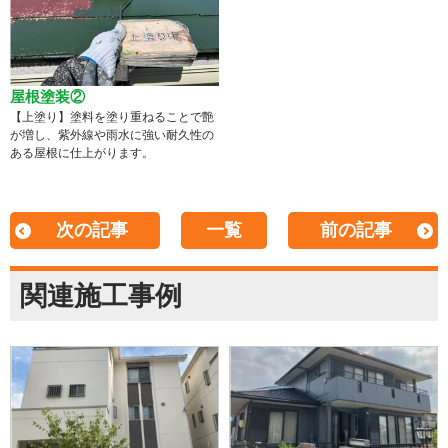
屋根塗装②
【上塗り】塗料を塗り重ねることで艶
が増し、紫外線や雨水に強い耐久性の
ある屋根に仕上がります。
次の記事
一覧
前の記事
関連施工事例