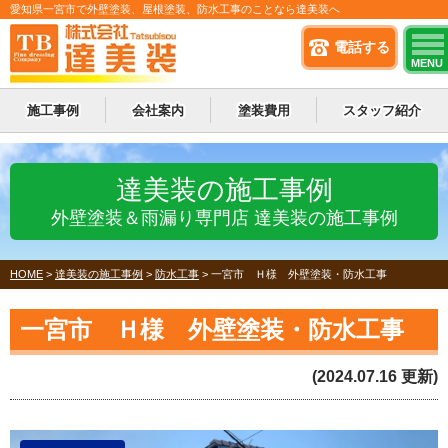
愛知県一宮市で外壁塗装、屋根塗装、防水工事のことなら達美装へ
電話する
MENU
施工事例
会社案内
塗装費用
スタッフ紹介
達美装の施工事例
外壁塗装＆雨漏り専門店 達美装の施工事例
HOME
>
達美装の施工事例
>
防水工事
>
一宮市 Ｈ様 外壁塗装・防水工事
一宮市 Ｈ様 外壁塗装・防水工事
(2024.07.16 更新)