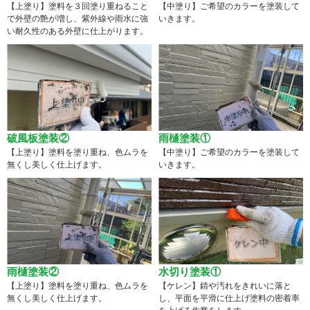
【上塗り】塗料を３回塗り重ねること
【中塗り】ご希望のカラーを塗装して
で外壁の艶が増し、紫外線や雨水に強
いきます。
い耐久性のある外壁に仕上がります。
破風板塗装②
雨樋塗装①
【上塗り】塗料を塗り重ね、色ムラを
【中塗り】ご希望のカラーを塗装して
無くし美しく仕上げます。
いきます。
雨樋塗装②
水切り塗装①
【上塗り】塗料を塗り重ね、色ムラを
【ケレン】錆や汚れをきれいに落と
無くし美しく仕上げます。
し、平面を平滑に仕上げ塗料の密着率