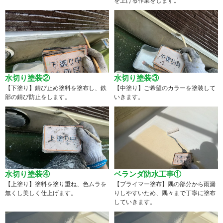
を上げる作業をします。
水切り塗装②
水切り塗装③
【下塗り】錆び止め塗料を塗布し、鉄
【中塗り】ご希望のカラーを塗装して
部の錆び防止をします。
いきます。
水切り塗装④
ベランダ防水工事①
【上塗り】塗料を塗り重ね、色ムラを
【プライマー塗布】隅の部分から雨漏
無くし美しく仕上げます。
りしやすいため、隅々まで丁寧に塗布
していきます。