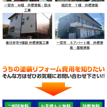
一宮市 Ｍ様 外壁塗装・防水
稲沢市 Ｙ様 外壁塗装
工事
春日井市Y様邸 外壁塗装工事
一宮市 Ｓアパート様 外壁塗
装・屋根塗装
ご相談無料
お見積もり無料
診断無料