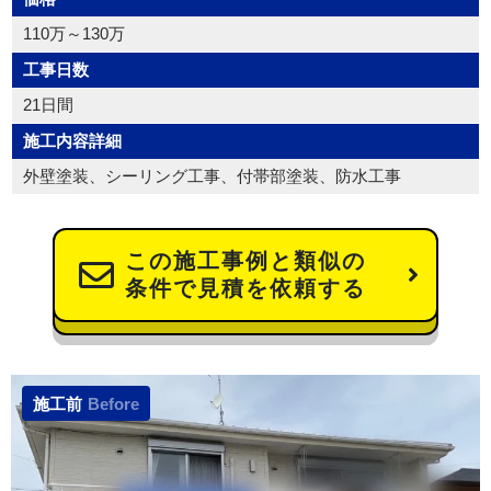
110万～130万
工事日数
21日間
施工内容詳細
外壁塗装、シーリング工事、付帯部塗装、防水工事
この施工事例と類似の
条件で見積を依頼する
施工前
Before