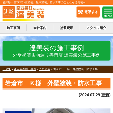
愛知県一宮市で外壁塗装、屋根塗装、防水工事のことなら達美装へ
電話する
MENU
施工事例
会社案内
塗装費用
スタッフ紹介
達美装の施工事例
外壁塗装＆雨漏り専門店 達美装の施工事例
HOME
>
達美装の施工事例
>
外壁塗装
>
岩倉市 Ｋ様 外壁塗装・防水工事
岩倉市 Ｋ様 外壁塗装・防水工事
(2024.07.29 更新)