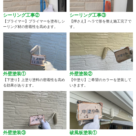
シーリング工事②
シーリング工事③
【プライマー】プライマーを塗布しシ
【押さえ】ヘラで形を整え施工完了で
ーリング材の密着性を高めます。
す。
外壁塗装①
外壁塗装②
【下塗り】上塗り塗料の密着性を高め
【中塗り】ご希望のカラーを塗装して
る効果があります。
いきます。
外壁塗装③
破風板塗装①