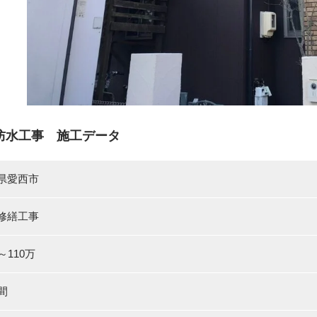
防水工事 施工データ
県愛西市
修繕工事
～110万
間