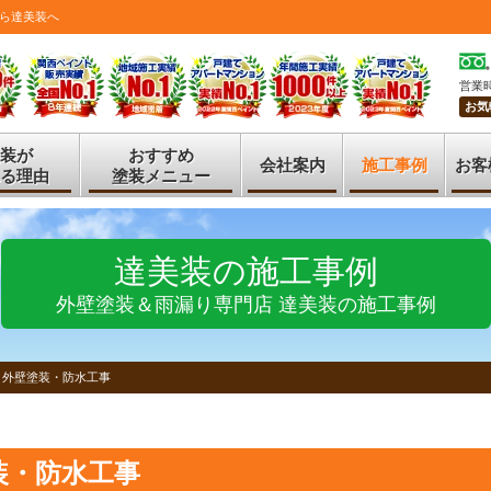
ら達美装へ
営業時
お気
装が
おすすめ
会社案内
施工事例
お客
る理由
塗装メニュー
達美装の施工事例
外壁塗装＆雨漏り専門店 達美装の施工事例
 外壁塗装・防水工事
装・防水工事