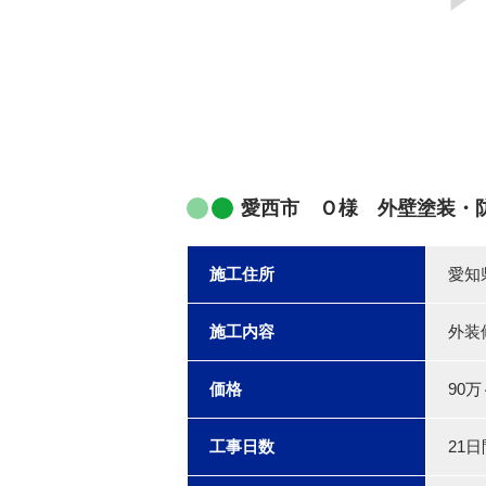
愛西市 Ｏ様 外壁塗装・
施工住所
愛知
施工内容
外装
価格
90万
工事日数
21日