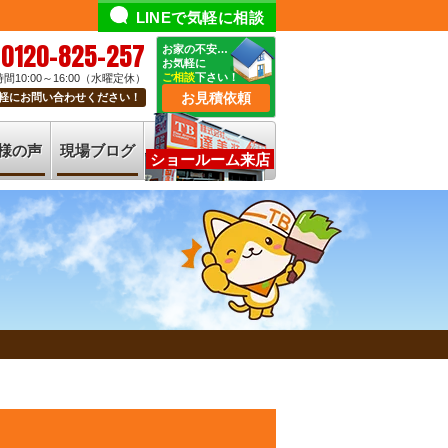
LINEで気軽に相談
0120-825-257
お家の不安…
お気軽に
ご相談
下さい！
間10:00～16:00（水曜定休）
お見積依頼
軽にお問い合わせください！
様の声
現場ブログ
ショールーム来店