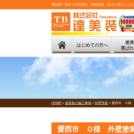
愛知県一宮市で外壁塗装、屋根塗装、防水工事のことな
達美
はじめての方へ
選ばれ
HOME
>
達美装の施工事例
>
外壁塗装
>
愛西市 Ｏ様
愛西市 Ｏ様 外壁塗