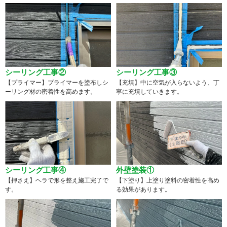
シーリング工事②
シーリング工事③
【プライマー】プライマーを塗布しシ
【充填】中に空気が入らないよう、丁
ーリング材の密着性を高めます。
寧に充填していきます。
シーリング工事④
外壁塗装①
【押さえ】ヘラで形を整え施工完了で
【下塗り】上塗り塗料の密着性を高め
す。
る効果があります。