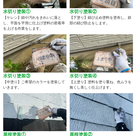
水切り塗装①
水切り塗装②
【ケレン】錆や汚れをきれいに落と
【下塗り】錆び止め塗料を塗布し、鉄
し、平面を平滑に仕上げ塗料の密着率
部の錆び防止をします。
を上げる作業をします。
水切り塗装③
水切り塗装④
【中塗り】ご希望のカラーを塗装して
【上塗り】塗料を塗り重ね、色ムラを
いきます。
無くし美しく仕上げます。
屋根塗装①
屋根塗装②