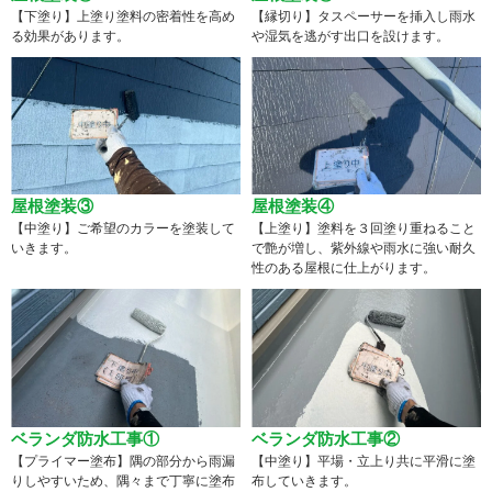
【下塗り】上塗り塗料の密着性を高め
【縁切り】タスペーサーを挿入し雨水
る効果があります。
や湿気を逃がす出口を設けます。
屋根塗装③
屋根塗装④
【中塗り】ご希望のカラーを塗装して
【上塗り】塗料を３回塗り重ねること
いきます。
で艶が増し、紫外線や雨水に強い耐久
性のある屋根に仕上がります。
ベランダ防水工事①
ベランダ防水工事②
【プライマー塗布】隅の部分から雨漏
【中塗り】平場・立上り共に平滑に塗
りしやすいため、隅々まで丁寧に塗布
布していきます。