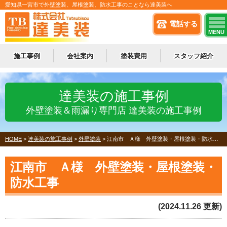
愛知県一宮市で外壁塗装、屋根塗装、防水工事のことなら達美装へ
電話する
MENU
施工事例
会社案内
塗装費用
スタッフ紹介
達美装の施工事例
外壁塗装＆雨漏り専門店 達美装の施工事例
HOME
>
達美装の施工事例
>
外壁塗装
>
江南市 Ａ様 外壁塗装・屋根塗装・防水工事
江南市 Ａ様 外壁塗装・屋根塗装・
防水工事
(2024.11.26 更新)