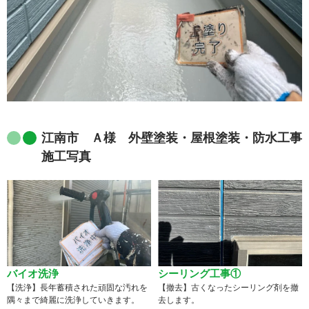
江南市 Ａ様 外壁塗装・屋根塗装・防水工事
施工写真
バイオ洗浄
シーリング工事①
【洗浄】長年蓄積された頑固な汚れを
【撤去】古くなったシーリング剤を撤
隅々まで綺麗に洗浄していきます。
去します。