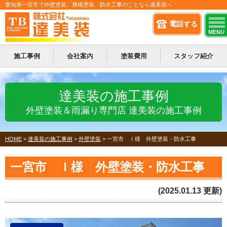
愛知県一宮市で外壁塗装、屋根塗装、防水工事のことなら達美装へ
電話する
MENU
施工事例
会社案内
塗装費用
スタッフ紹介
達美装の施工事例
外壁塗装＆雨漏り専門店 達美装の施工事例
HOME
>
達美装の施工事例
>
外壁塗装
>
一宮市 Ｉ様 外壁塗装・防水工事
一宮市 Ｉ様 外壁塗装・防水工事
(2025.01.13 更新)