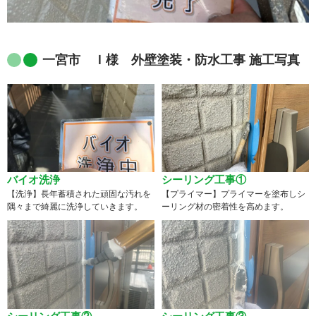
一宮市 Ｉ様 外壁塗装・防水工事 施工写真
バイオ洗浄
シーリング工事①
【洗浄】長年蓄積された頑固な汚れを
【プライマー】プライマーを塗布しシ
隅々まで綺麗に洗浄していきます。
ーリング材の密着性を高めます。