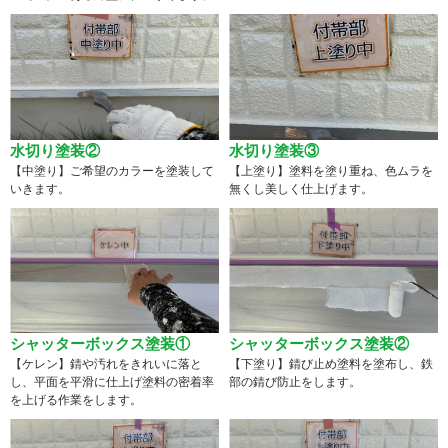
水切り塗装②
水切り塗装③
【中塗り】ご希望のカラーを塗装して
【上塗り】塗料を塗り重ね、色ムラを
いきます。
無くし美しく仕上げます。
シャッターボックス塗装①
シャッターボックス塗装②
【ケレン】錆や汚れをきれいに落と
【下塗り】錆び止め塗料を塗布し、鉄
し、平面を平滑に仕上げ塗料の密着率
部の錆び防止をします。
を上げる作業をします。