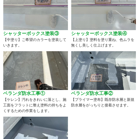
シャッターボックス塗装③
シャッターボックス塗装④
【中塗り】ご希望のカラーを塗装して
【上塗り】塗料を塗り重ね、色ムラを
いきます。
無くし美しく仕上げます。
ベランダ防水工事①
ベランダ防水工事②
【ケレン】汚れをきれいに落とし、施
【プライマー塗布】既存防水層と新規
工面をフラットに整え塗料の持ちをよ
防水層をがっちりと接着させます。
くするための作業をします。