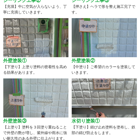
シーリング工事②
シーリング工事③
【充填】中に空気が入らないよう、丁
【押さえ】ヘラで形を整え施工完了で
寧に充填していきます。
す。
外壁塗装①
外壁塗装②
【下塗り】上塗り塗料の密着性を高め
【中塗り】ご希望のカラーを塗装して
る効果があります。
いきます。
外壁塗装③
水切り塗装①
【上塗り】塗料を３回塗り重ねること
【下塗り】錆び止め塗料を塗布し、鉄
で外壁の艶が増し、紫外線や雨水に強
部の錆び防止をします。
い耐久性のある外壁に仕上がります。