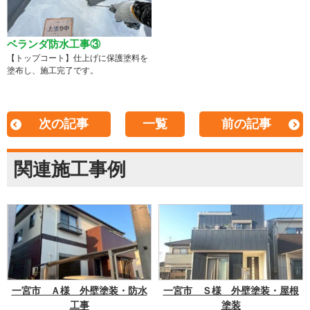
ベランダ防水工事③
【トップコート】仕上げに保護塗料を
塗布し、施工完了です。
次の記事
一覧
前の記事
関連施工事例
一宮市 Ａ様 外壁塗装・防水
一宮市 Ｓ様 外壁塗装・屋根
工事
塗装