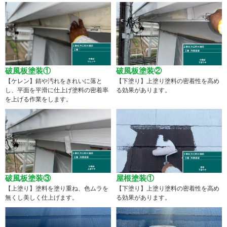
破風板塗装①
破風板塗装②
【ケレン】錆や汚れをきれいに落と
【下塗り】上塗り塗料の密着性を高め
し、平面を平滑に仕上げ塗料の密着率
る効果があります。
を上げる作業をします。
破風板塗装③
屋根塗装①
【上塗り】塗料を塗り重ね、色ムラを
【下塗り】上塗り塗料の密着性を高め
無くし美しく仕上げます。
る効果があります。