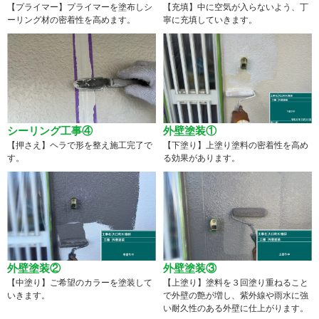
【プライマー】プライマーを塗布しシ
【充填】中に空気が入らないよう、丁
ーリング材の密着性を高めます。
寧に充填していきます。
シーリング工事④
外壁塗装①
【押さえ】ヘラで形を整え施工完了で
【下塗り】上塗り塗料の密着性を高め
す。
る効果があります。
外壁塗装②
外壁塗装③
【中塗り】ご希望のカラーを塗装して
【上塗り】塗料を３回塗り重ねること
いきます。
で外壁の艶が増し、紫外線や雨水に強
い耐久性のある外壁に仕上がります。