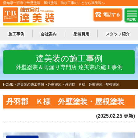
愛知県一宮市で外壁塗装、屋根塗装、防水工事のことなら達美装へ
電話する
MENU
施工事例
会社案内
塗装費用
スタッフ紹介
達美装の施工事例
外壁塗装＆雨漏り専門店 達美装の施工事例
HOME
>
達美装の施工事例
>
外壁塗装
>
丹羽郡 Ｋ様 外壁塗装・屋根塗装
丹羽郡 Ｋ様 外壁塗装・屋根塗装
(2025.02.25 更新)