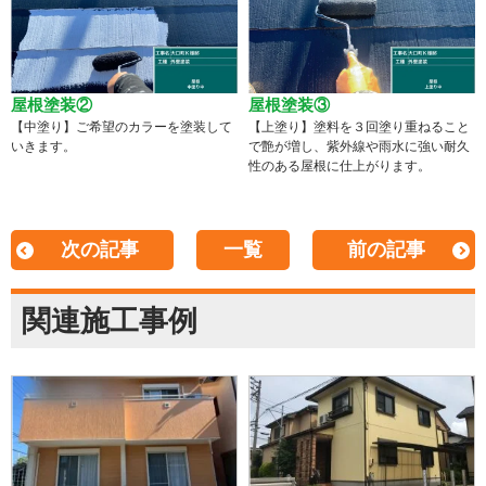
屋根塗装②
屋根塗装③
【中塗り】ご希望のカラーを塗装して
【上塗り】塗料を３回塗り重ねること
いきます。
で艶が増し、紫外線や雨水に強い耐久
性のある屋根に仕上がります。
次の記事
一覧
前の記事
関連施工事例