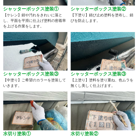
シャッターボックス塗装①
シャッターボックス塗装②
【ケレン】錆や汚れをきれいに落と
【下塗り】錆び止め塗料を塗布し、錆
し、平面を平滑に仕上げ塗料の密着率
びを防止します。
を上げる作業をします。
シャッターボックス塗装③
シャッターボックス塗装③
【中塗り】ご希望のカラーを塗装して
【上塗り】塗料を塗り重ね、色ムラを
いきます。
無くし美しく仕上げます。
水切り塗装①
水切り塗装②