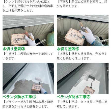
【ケレン】錆や汚れをきれいに落と
【下塗り】錆び止め塗料を塗布し、錆
し、平面を平滑に仕上げ塗料の密着率
びを防止します。
を上げる作業をします。
水切り塗装③
水切り塗装④
【中塗り】ご希望のカラーを塗装して
【上塗り】塗料を塗り重ね、色ムラを
いきます。
無くし美しく仕上げます。
ベランダ防水工事①
ベランダ防水工事②
【プライマー塗布】既存防水層と新規
【中塗り】平場・立上り共に平滑に塗
防水層をがっちりと接着させます。
布していきます。