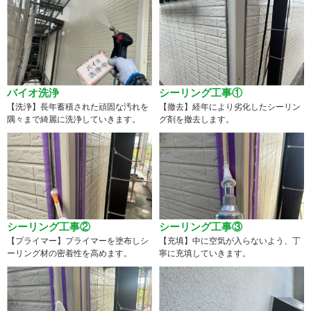
バイオ洗浄
シーリング工事①
【洗浄】長年蓄積された頑固な汚れを
【撤去】経年により劣化したシーリン
隅々まで綺麗に洗浄していきます。
グ剤を撤去します。
シーリング工事②
シーリング工事③
【プライマー】プライマーを塗布しシ
【充填】中に空気が入らないよう、丁
ーリング材の密着性を高めます。
寧に充填していきます。