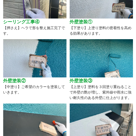
シーリング工事④
外壁塗装①
【押さえ】ヘラで形を整え施工完了で
【下塗り】上塗り塗料の密着性を高め
す。
る効果があります。
外壁塗装②
外壁塗装③
【中塗り】ご希望のカラーを塗装して
【上塗り】塗料を３回塗り重ねること
いきます。
で外壁の艶が増し、紫外線や雨水に強
い耐久性のある外壁に仕上がります。