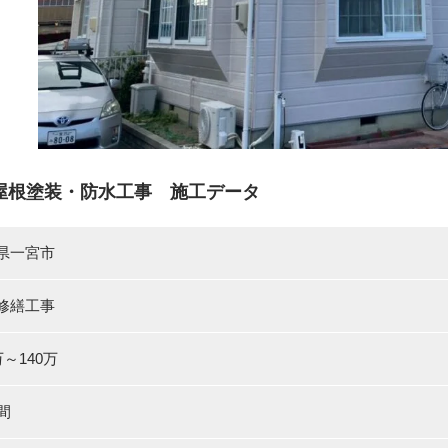
屋根塗装・防水工事 施工データ
県一宮市
修繕工事
万～140万
間