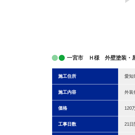
一宮市 Ｈ様 外壁塗装・
施工住所
愛知
施工内容
外装
価格
120
工事日数
21日