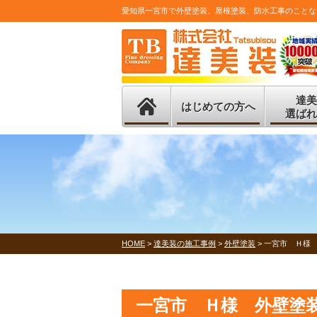
愛知県一宮市で外壁塗装、屋根塗装、防水工事のことな
達美
はじめての方へ
選ばれ
HOME
>
達美装の施工事例
>
外壁塗装
>
一宮市 Ｈ様
一宮市 Ｈ様 外壁塗