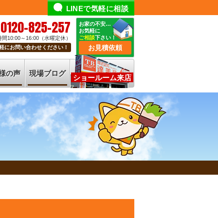
LINEで気軽に相談
0120-825-257
お家の不安…
お気軽に
ご相談
下さい！
間10:00～16:00（水曜定休）
お見積依頼
軽にお問い合わせください！
様の声
現場ブログ
ショールーム来店