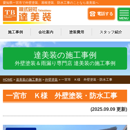
愛知県一宮市で外壁塗装、屋根塗装、防水工事のことなら達美装へ
電話する
MENU
施工事例
会社案内
塗装費用
スタッフ紹介
達美装の施工事例
外壁塗装＆雨漏り専門店 達美装の施工事例
HOME
>
達美装の施工事例
>
外壁塗装
>
一宮市 Ｋ様 外壁塗装・防水工事
一宮市 Ｋ様 外壁塗装・防水工事
(2025.09.09 更新)