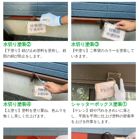
水切り塗装②
水切り塗装③
【下塗り】錆び止め塗料を塗布し、鉄
【中塗り】ご希望のカラーを塗装して
部の錆び防止をします。
いきます。
水切り塗装④
シャッターボックス塗装①
【上塗り】塗料を塗り重ね、色ムラを
【ケレン】錆や汚れをきれいに落と
無くし美しく仕上げます。
し、平面を平滑に仕上げ塗料の密着率
を上げる作業をします。