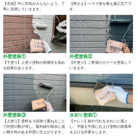
【充填】中に空気が入らないよう、丁
【押さえ】ヘラで形を整え施工完了で
寧に充填していきます。
す。
外壁塗装①
外壁塗装②
【下塗り】上塗り塗料の密着性を高め
【中塗り】ご希望のカラーを塗装して
る効果があります。
いきます。
外壁塗装③
水切り塗装①
【上塗り】塗料を３回塗り重ねること
【ケレン】錆や汚れをきれいに落と
で外壁の艶が増し、紫外線や雨水に強
し、平面を平滑に仕上げ塗料の密着率
い耐久性のある外壁に仕上がります。
を上げる作業をします。