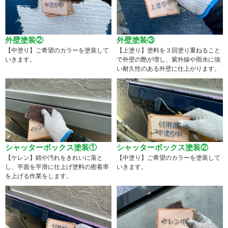
外壁塗装②
外壁塗装③
【中塗り】ご希望のカラーを塗装して
【上塗り】塗料を３回塗り重ねること
いきます。
で外壁の艶が増し、紫外線や雨水に強
い耐久性のある外壁に仕上がります。
シャッターボックス塗装①
シャッターボックス塗装②
【ケレン】錆や汚れをきれいに落と
【中塗り】ご希望のカラーを塗装して
し、平面を平滑に仕上げ塗料の密着率
いきます。
を上げる作業をします。