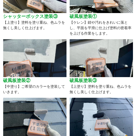
シャッターボックス塗装③
破風板塗装①
【上塗り】塗料を塗り重ね、色ムラを
【ケレン】錆や汚れをきれいに落と
無くし美しく仕上げます。
し、平面を平滑に仕上げ塗料の密着率
を上げる作業をします。
破風板塗装②
破風板塗装③
【中塗り】ご希望のカラーを塗装して
【上塗り】塗料を塗り重ね、色ムラを
いきます。
無くし美しく仕上げます。