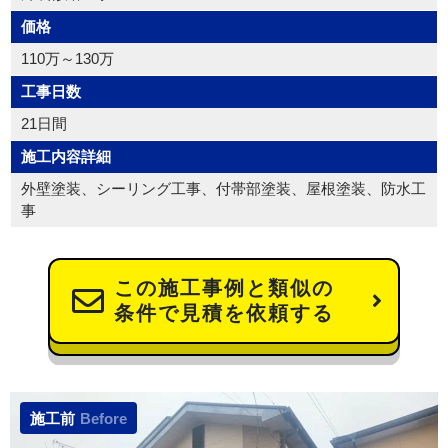
価格
110万～130万
工事日数
21日間
施工内容詳細
外壁塗装、シーリング工事、付帯部塗装、屋根塗装、防水工
事
この施工事例と類似の
条件で見積を依頼する
施工前
Before