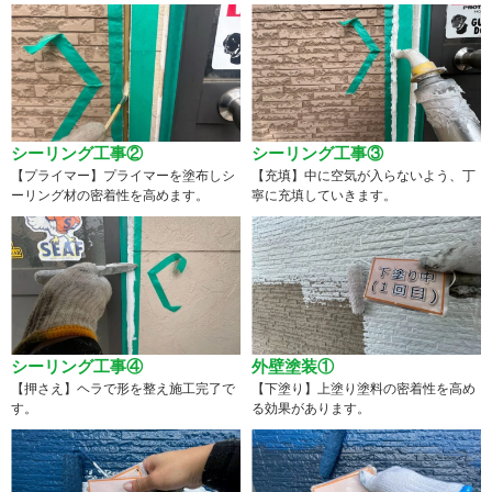
シーリング工事②
シーリング工事③
【プライマー】プライマーを塗布しシ
【充填】中に空気が入らないよう、丁
ーリング材の密着性を高めます。
寧に充填していきます。
シーリング工事④
外壁塗装①
【押さえ】ヘラで形を整え施工完了で
【下塗り】上塗り塗料の密着性を高め
す。
る効果があります。