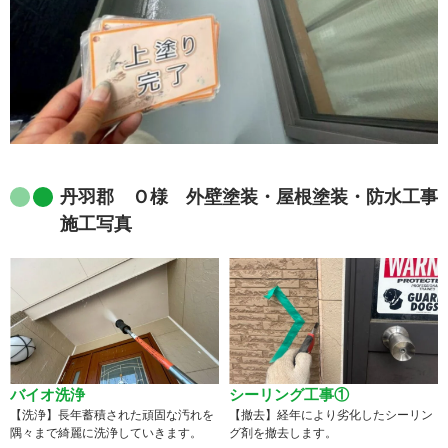
丹羽郡 Ｏ様 外壁塗装・屋根塗装・防水工事
施工写真
バイオ洗浄
シーリング工事①
【洗浄】長年蓄積された頑固な汚れを
【撤去】経年により劣化したシーリン
隅々まで綺麗に洗浄していきます。
グ剤を撤去します。