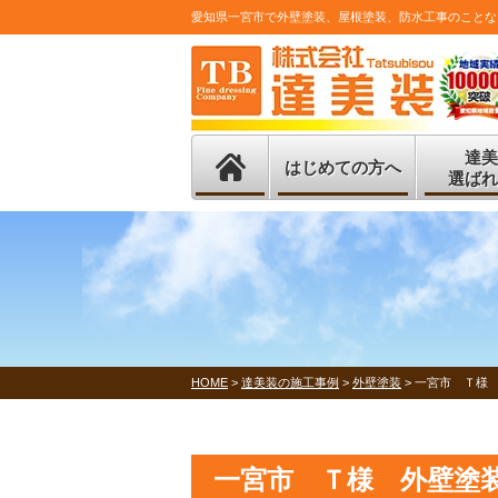
愛知県一宮市で外壁塗装、屋根塗装、防水工事のことな
達美
はじめての方へ
選ばれ
HOME
>
達美装の施工事例
>
外壁塗装
>
一宮市 Ｔ様
一宮市 Ｔ様 外壁塗