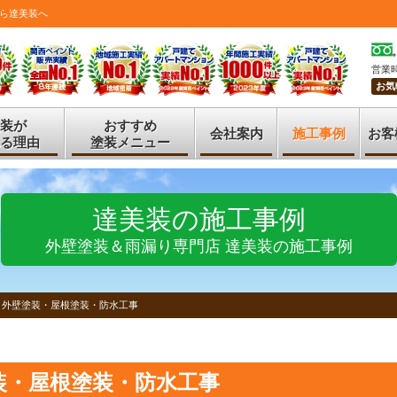
ら達美装へ
営業時
お気
装が
おすすめ
会社案内
施工事例
お客
る理由
塗装メニュー
達美装の施工事例
外壁塗装＆雨漏り専門店 達美装の施工事例
 外壁塗装・屋根塗装・防水工事
装・屋根塗装・防水工事