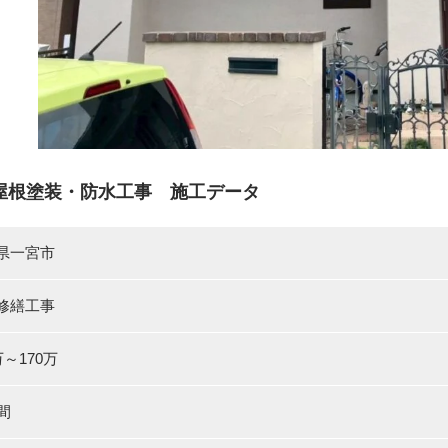
屋根塗装・防水工事 施工データ
県一宮市
修繕工事
万～170万
間