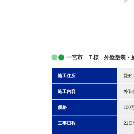
一宮市 Ｔ様 外壁塗装・
施工住所
愛知
施工内容
外装
価格
150
工事日数
21日