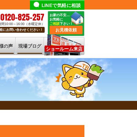
LINEで気軽に相談
0120-825-257
お家の不安…
お気軽に
ご相談
下さい！
間10:00～16:00（水曜定休）
お見積依頼
軽にお問い合わせください！
様の声
現場ブログ
ショールーム来店