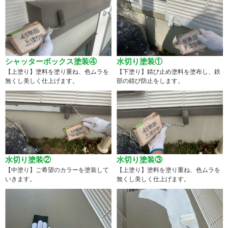
シャッターボックス塗装④
水切り塗装①
【上塗り】塗料を塗り重ね、色ムラを
【下塗り】錆び止め塗料を塗布し、鉄
無くし美しく仕上げます。
部の錆び防止をします。
水切り塗装②
水切り塗装③
【中塗り】ご希望のカラーを塗装して
【上塗り】塗料を塗り重ね、色ムラを
いきます。
無くし美しく仕上げます。