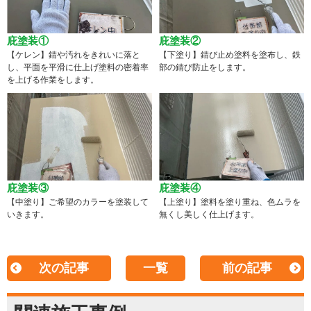
庇塗装①
庇塗装②
【ケレン】錆や汚れをきれいに落と
【下塗り】錆び止め塗料を塗布し、鉄
し、平面を平滑に仕上げ塗料の密着率
部の錆び防止をします。
を上げる作業をします。
庇塗装③
庇塗装④
【中塗り】ご希望のカラーを塗装して
【上塗り】塗料を塗り重ね、色ムラを
いきます。
無くし美しく仕上げます。
次の記事
一覧
前の記事