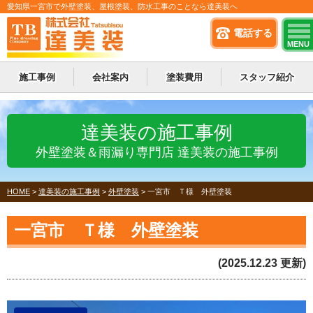
愛知県一宮市で外壁塗装、屋根塗装、防水工事のことなら達美装へ
電話する
MENU
施工事例
会社案内
塗装費用
スタッフ紹介
達美装の施工事例
外壁塗装＆雨漏り専門店 達美装の施工事例
HOME
>
達美装の施工事例
>
外壁塗装
>
一宮市 Ｔ様 外壁塗装
一宮市 Ｔ様 外壁塗装
(2025.12.23 更新)