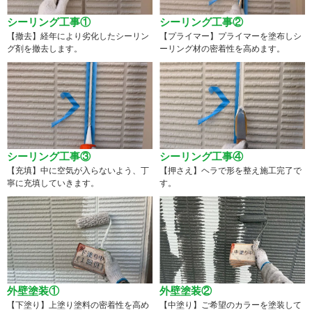
シーリング工事①
シーリング工事②
【撤去】経年により劣化したシーリン
【プライマー】プライマーを塗布しシ
グ剤を撤去します。
ーリング材の密着性を高めます。
シーリング工事③
シーリング工事④
【充填】中に空気が入らないよう、丁
【押さえ】ヘラで形を整え施工完了で
寧に充填していきます。
す。
外壁塗装①
外壁塗装②
【下塗り】上塗り塗料の密着性を高め
【中塗り】ご希望のカラーを塗装して