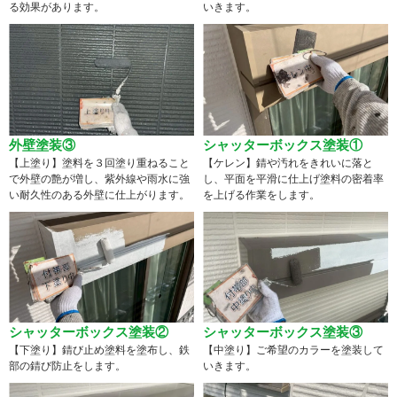
る効果があります。
いきます。
外壁塗装③
シャッターボックス塗装①
【上塗り】塗料を３回塗り重ねること
【ケレン】錆や汚れをきれいに落と
で外壁の艶が増し、紫外線や雨水に強
し、平面を平滑に仕上げ塗料の密着率
い耐久性のある外壁に仕上がります。
を上げる作業をします。
シャッターボックス塗装②
シャッターボックス塗装③
【下塗り】錆び止め塗料を塗布し、鉄
【中塗り】ご希望のカラーを塗装して
部の錆び防止をします。
いきます。