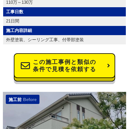
110万～130万
工事日数
21日間
施工内容詳細
外壁塗装、シーリング工事、付帯部塗装
この施工事例と類似の
条件で見積を依頼する
施工前
Before