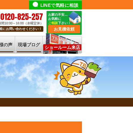
LINEで気軽に相談
0120-825-257
お家の不安…
お気軽に
ご相談
下さい！
間10:00～16:00（水曜定休）
お見積依頼
軽にお問い合わせください！
様の声
現場ブログ
ショールーム来店