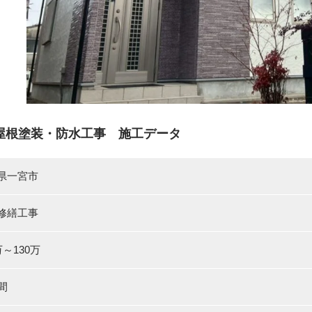
屋根塗装・防水工事 施工データ
県一宮市
修繕工事
万～130万
間