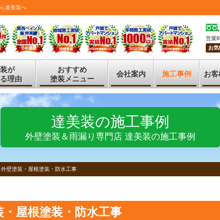
ら達美装へ
営業時
お気
装が
おすすめ
会社案内
施工事例
お客
る理由
塗装メニュー
達美装の施工事例
外壁塗装＆雨漏り専門店 達美装の施工事例
 外壁塗装・屋根塗装・防水工事
装・屋根塗装・防水工事