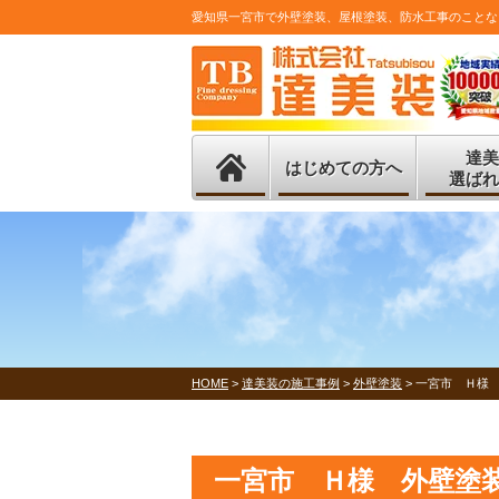
愛知県一宮市で外壁塗装、屋根塗装、防水工事のことな
達美
はじめての方へ
選ばれ
HOME
>
達美装の施工事例
>
外壁塗装
>
一宮市 Ｈ様
一宮市 Ｈ様 外壁塗