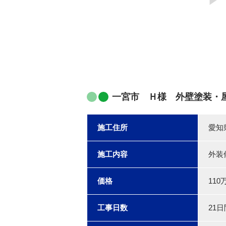
一宮市 Ｈ様 外壁塗装・
施工住所
愛知
施工内容
外装
価格
110
工事日数
21日