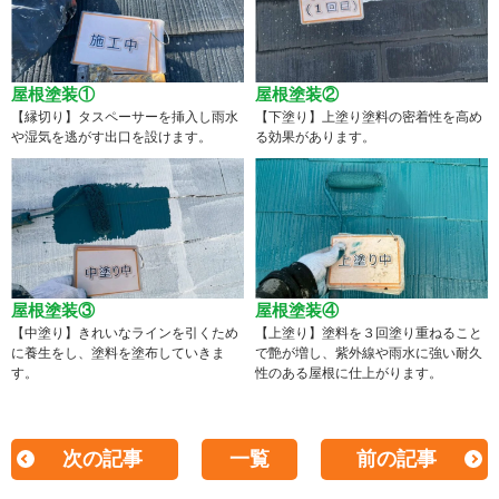
屋根塗装①
屋根塗装②
【縁切り】タスペーサーを挿入し雨水
【下塗り】上塗り塗料の密着性を高め
や湿気を逃がす出口を設けます。
る効果があります。
屋根塗装③
屋根塗装④
【中塗り】きれいなラインを引くため
【上塗り】塗料を３回塗り重ねること
に養生をし、塗料を塗布していきま
で艶が増し、紫外線や雨水に強い耐久
す。
性のある屋根に仕上がります。
次の記事
一覧
前の記事