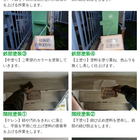
を上げる作業をします。
鉄部塗装③
鉄部塗装④
【中塗り】ご希望のカラーを塗装して
【上塗り】塗料を塗り重ね、色ムラを
いきます。
無くし美しく仕上げます。
階段塗装①
階段塗装②
【ケレン】錆や汚れをきれいに落と
【下塗り】錆び止め塗料を塗布し、鉄
し、平面を平滑に仕上げ塗料の密着率
部の錆び防止をします。
を上げる作業をします。