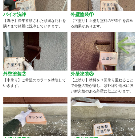
バイオ洗浄
外壁塗装①
【洗浄】長年蓄積された頑固な汚れを
【下塗り】上塗り塗料の密着性を高め
隅々まで綺麗に洗浄していきます。
る効果があります。
外壁塗装②
外壁塗装③
【中塗り】ご希望のカラーを塗装して
【上塗り】塗料を３回塗り重ねること
いきます。
で外壁の艶が増し、紫外線や雨水に強
い耐久性のある外壁に仕上がります。