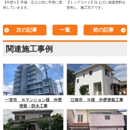
【中塗り】平場・立上り共に平滑に塗
【トップコート】仕上げに保護塗料を
布していきます。
塗布し、施工完了です。
次の記事
一覧
前の記事
関連施工事例
一宮市 Ｎマンション様 外壁
江南市 Ｎ様 外壁塗装工事
塗装・防水工事