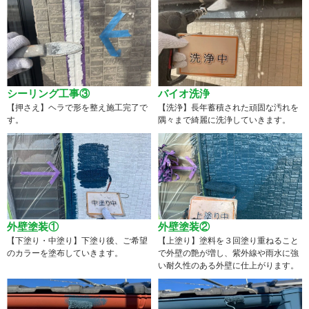
シーリング工事③
バイオ洗浄
【押さえ】ヘラで形を整え施工完了で
【洗浄】長年蓄積された頑固な汚れを
す。
隅々まで綺麗に洗浄していきます。
外壁塗装①
外壁塗装②
【下塗り・中塗り】下塗り後、ご希望
【上塗り】塗料を３回塗り重ねること
のカラーを塗布していきます。
で外壁の艶が増し、紫外線や雨水に強
い耐久性のある外壁に仕上がります。