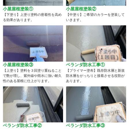
小屋屋根塗装①
小屋屋根塗装②
【下塗り】上塗り塗料の密着性を高め
【中塗り】ご希望のカラーを塗装して
る効果があります。
いきます。
小屋屋根塗装③
ベランダ防水工事①
【上塗り】塗料を３回塗り重ねること
【プライマー塗布】既存防水層と新規
で艶が増し、紫外線や雨水に強い耐久
防水層をがっちりと接着させる役割が
性のある屋根に仕上がります。
あります。
ベランダ防水工事②
ベランダ防水工事③