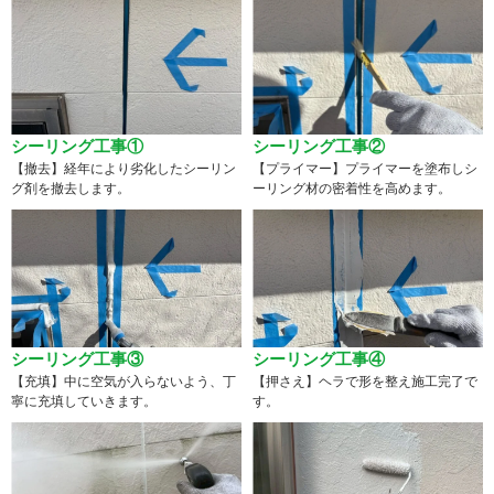
シーリング工事①
シーリング工事②
【撤去】経年により劣化したシーリン
【プライマー】プライマーを塗布しシ
グ剤を撤去します。
ーリング材の密着性を高めます。
シーリング工事③
シーリング工事④
【充填】中に空気が入らないよう、丁
【押さえ】ヘラで形を整え施工完了で
寧に充填していきます。
す。