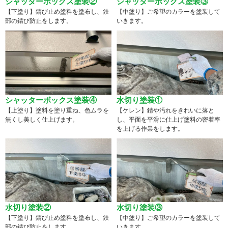
シャッターボックス塗装②
シャッターボックス塗装③
【下塗り】錆び止め塗料を塗布し、鉄
【中塗り】ご希望のカラーを塗装して
部の錆び防止をします。
いきます。
シャッターボックス塗装④
水切り塗装①
【上塗り】塗料を塗り重ね、色ムラを
【ケレン】錆や汚れをきれいに落と
無くし美しく仕上げます。
し、平面を平滑に仕上げ塗料の密着率
を上げる作業をします。
水切り塗装②
水切り塗装③
【下塗り】錆び止め塗料を塗布し、鉄
【中塗り】ご希望のカラーを塗装して
部の錆び防止をします。
いきます。