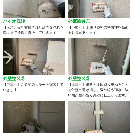
バイオ洗浄
外壁塗装①
【洗浄】長年蓄積された頑固な汚れを
【下塗り】上塗り塗料の密着性を高め
隅々まで綺麗に洗浄していきます。
る効果があります。
外壁塗装②
外壁塗装③
【中塗り】ご希望のカラーを塗装して
【上塗り】塗料を３回塗り重ねること
いきます。
で外壁の艶が増し、紫外線や雨水に強
い耐久性のある外壁に仕上がります。