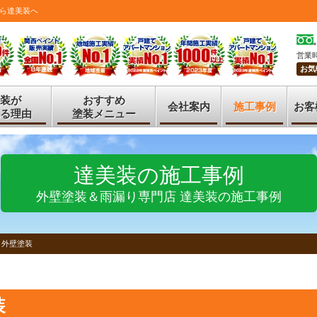
ら達美装へ
営業時
お気
装が
おすすめ
会社案内
施工事例
お客
る理由
塗装メニュー
達美装の施工事例
外壁塗装＆雨漏り専門店 達美装の施工事例
 外壁塗装
装