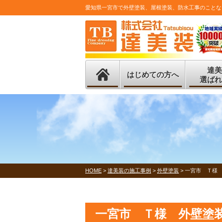
愛知県一宮市で外壁塗装、屋根塗装、防水工事のことな
達美
はじめての方へ
選ばれ
HOME
>
達美装の施工事例
>
外壁塗装
>
一宮市 Ｔ様
一宮市 Ｔ様 外壁塗