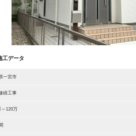
施工データ
県一宮市
修繕工事
万～120万
間