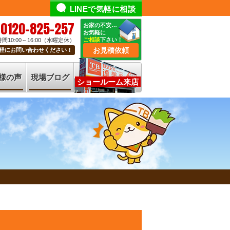
LINEで気軽に相談
0120-825-257
お家の不安…
お気軽に
ご相談
下さい！
間10:00～16:00（水曜定休）
お見積依頼
軽にお問い合わせください！
様の声
現場ブログ
ショールーム来店