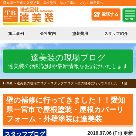
愛知県一宮市で外壁塗装、屋根塗装、防水工事のことなら達美装へ
電話する
MENU
施工事例
会社案内
塗装費用
スタッフ紹介
達美装の現場ブログ
達美装の活動記録や最新情報をお届けいたします
HOME
>
達美装の現場ブログ
>
スタッフブログ
>
壁の補修に行ってきました！！愛知県一宮市で屋根塗装・屋根カバーリフォーム・外壁塗装は達美装
壁の補修に行ってきました！！愛知
県一宮市で屋根塗装・屋根カバーリ
フォーム・外壁塗装は達美装
2018.07.06 (Fri) 更新
スタッフブログ