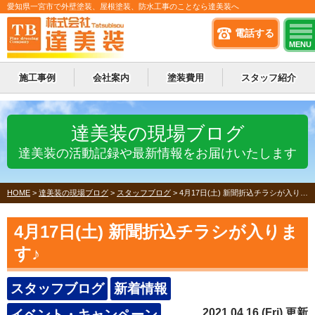
愛知県一宮市で外壁塗装、屋根塗装、防水工事のことなら達美装へ
電話する
MENU
施工事例
会社案内
塗装費用
スタッフ紹介
達美装の現場ブログ
達美装の活動記録や最新情報をお届けいたします
HOME
>
達美装の現場ブログ
>
スタッフブログ
>
4月17日(土) 新聞折込チラシが入ります♪
4月17日(土) 新聞折込チラシが入りま
す♪
スタッフブログ
新着情報
2021.04.16 (Fri) 更新
イベント・キャンペーン