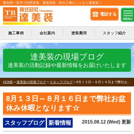
愛知県一宮市で外壁塗装、屋根塗装、防水工事のことなら達美装へ
電話する
MENU
施工事例
会社案内
塗装費用
スタッフ紹介
達美装の現場ブログ
達美装の活動記録や最新情報をお届けいたします
HOME
>
達美装の現場ブログ
>
スタッフブログ
>
8月１３日～８月１６日まで弊社お盆休み休暇となります☆
8月１３日～８月１６日まで弊社お盆
休み休暇となります☆
2015.08.12 (Wed) 更新
スタッフブログ
新着情報