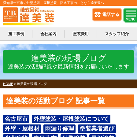
愛知県一宮市で外壁塗装、屋根塗装、防水工事のことなら達美装へ
電話する
MENU
施工事例
会社案内
塗装費用
スタッフ紹介
達美装の現場ブログ
達美装の活動記録や最新情報をお届けいたします
HOME
>
達美装の現場ブログ
達美装の活動ブログ 記事一覧
名古屋市
外壁塗装・屋根塗装について
外壁・屋根材
雨漏り修理
塗装業者選び