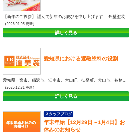
【新年のご挨拶】 謹んで新年のお慶びを申し上げます。 外壁塗装・屋根塗装専門店達美装は2026年も塗装工事を通して、地域の皆様に愛される会社を目指します。 外壁塗装・屋根塗装は皆様のお住いを守る大変重要な工事です。 達美装はお客様と向き合い、1軒1軒のお家を大切に施工致します。 皆様の大事な資産であるお家を20年、30年と長期にわたり守るべく地域密着で塗装工事を行います。 本年も社員一同さらなる努力をもって 皆様のお役に立てるよう頑張る所存です。 2026年も皆様にとって幸多き一年となりますよう心よりお祈り申し上げます。 ‐‐‐‐‐‐‐‐‐‐‐‐‐‐‐‐‐‐‐‐‐‐‐‐‐‐‐‐‐‐‐‐‐‐‐‐‐‐‐‐‐‐‐‐‐‐———————————————————————————- 外壁塗装・屋根塗装について詳しく知りたい方は是非ショールームに来店して頂きご質問してください！ 愛知県一宮市・江南市の外壁塗装・屋根塗装・防水工事のご相談・お見積り依頼・診断（無料）は株式会社達美装 外壁塗装ショールーム来店予約はこちら↓ 来店予約 愛知県一宮市の外壁塗装＆防水専門店株式会社達美装 本社/塗装・防水資材置き場〒491-0871 愛知県一宮市浅野字大曲り60TEL：0586-85-6172 FAX：0586-85-6173 仮設資材センター〒491-0813 愛知県一宮市千秋町町屋字端畑60 一宮ショールーム〒491-0831 愛知県一宮市森本4丁目13-23TEL：0120-825-257 江南ショールーム〒483-8272 愛知県江南市古知野北屋敷89 TEL：0120-825-257 稲沢ショールーム〒492-8213 稲沢市高御堂2丁目14番地5 TEL：0120-825-257 名古屋ショールーム〒462-0026 名古屋市北区萩野通2丁目14 TEL：0120-825-257 春日井ショールーム〒486-0846 春日井市朝宮町2丁目14-8 TEL：0120-825-257 アパート・マンション大規模修繕専門店TB-STYLEショールーム〒491-0064 愛知県一宮市宮西通8丁目25-1 TEL：0120-931-797
（2026.01.05 更新）
詳しく見る
愛知県における遮熱塗料の役割
愛知県一宮市、稲沢市、江南市、大口町、扶桑町、犬山市、各務ヶ原市 北名古屋市、西春日井郡、清須市、小牧市、岩倉市にお住いの皆様へ！ 外壁塗装・屋根塗装専門店達美装です！ 本日は愛知県の外壁塗装をする際の、遮熱塗料の重要性や役割についてご説明します！ 1. 愛知県での外壁塗装における遮熱塗料の重要性 愛知県で家を建てる際やリノベーションを考える時、外壁塗装の選択肢として遮熱塗料をご存知でしょうか？愛知県の独特な気候条件を考慮した時、遮熱塗料の利用は非常に有益です。 2. 愛知県の気候と遮熱塗料 愛知県は日本の中部地方に位置し、夏季には高温となることが特徴的です。そのため、愛知県の住宅には、効率的な冷却方法が求められます。ここで遮熱塗料が役立ちます。 遮熱塗料は、外壁塗装に使用される特殊な塗料で、太陽の熱を反射し、建物内部の温度を下げる能力があります。愛知県の高温な夏季においては、遮熱塗料はエネルギー消費を抑えるための効果的な手段となります。 遮熱塗料の導入により、愛知県の家庭では、エアコンなどの冷房装置の使用頻度を減らすことができます。これにより、エネルギー消費を削減し、電気料金を節約することができます。 3. 愛知県での遮熱塗料の選択と導入 遮熱塗料の導入を検討する愛知県の住民には、いくつか考慮すべき点があります。まず、遮熱塗料の選択です。市場には多種多様な遮熱塗料がありますが、それぞれの特性と、愛知県の気候条件とをマッチさせることが重要です。 また、遮熱塗料を導入するための外壁塗装は、専門的な技術が求められます。愛知県で信頼できる外壁塗装業者を見つけ、適切な施工を行うことが大切です。 最後に、愛知県での遮熱塗料の導入は、長期的な視点で考えるべきです。初期費用は比較的高いかもしれませんが、エネルギーコストの節約や室内の快適性向上といった長期的な利益を考えると、遮熱塗料は賢い投資と言えます。 これらのポイントを頭に入れて、愛知県での遮熱塗料の導入を検討してみてください。それはあなたの住宅をより快適で、エネルギー効率の高いものに変えるための一歩となるでしょう。 愛知県は多様な建物が存在しています。それぞれの建物に適した遮熱塗料を見つけることが大切です。各家庭、各ビルの特性に合わせた適切な遮熱塗料の選択と適用は、愛知県全体のエネルギー効率向上に寄与することでしょう。 愛知県の気候とエネルギー事情を考慮すれば、遮熱塗料は有効な解決策と言えます。市民一人ひとりが環境への意識を持ち、地球にやさしい生活を目指すなら、遮熱塗料の導入はその一環となり得ます。 この情報が愛知県の皆さんの遮熱塗料についての理解と、それを適用する一助となることを願っています。愛知県での生活がより快適で、エネルギー効率の高いものになることを期待しています。 ‐‐‐‐‐‐‐‐‐‐‐‐‐‐‐‐‐‐‐‐‐‐‐‐‐‐‐‐‐‐‐‐‐‐‐‐‐‐‐‐‐‐‐‐‐‐———————————————————————————- 外壁塗装・屋根塗装について詳しく知りたい方は是非ショールームに来店して頂きご質問してください！ 愛知県一宮市・江南市の外壁塗装・屋根塗装・防水工事のご相談・お見積り依頼・診断（無料）は株式会社達美装 外壁塗装ショールーム来店予約はこちら↓ 来店予約 愛知県一宮市の外壁塗装＆防水専門店株式会社達美装 本社/塗装・防水資材置き場〒491-0871 愛知県一宮市浅野字大曲り60TEL：0586-85-6172 FAX：0586-85-6173 仮設資材センター〒491-0813 愛知県一宮市千秋町町屋字端畑60 一宮ショールーム〒491-0831 愛知県一宮市森本4丁目13-23TEL：0120-825-257 江南ショールーム〒483-8272 愛知県江南市古知野北屋敷89 TEL：0120-825-257 稲沢ショールーム〒492-8213 稲沢市高御堂2丁目14番地5 TEL：0120-825-257 名古屋ショールーム〒462-0026 名古屋市北区萩野通2丁目14 TEL：0120-825-257 春日井ショールーム〒486-0846 春日井市朝宮町2丁目14-8 TEL：0120-825-257 アパート・マンション大規模修繕専門店TB-STYLEショールーム〒491-0064 愛知県一宮市宮西通8丁目25-1 TEL：0120-931-797
（2025.12.31 更新）
詳しく見る
スタッフブログ
年末年始【12月29日～1月4日】お
休みのお知らせ