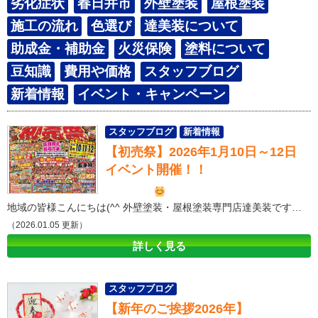
劣化症状
春日井市
外壁塗装
屋根塗装
施工の流れ
色選び
達美装について
助成金・補助金
火災保険
塗料について
豆知識
費用や価格
スタッフブログ
新着情報
イベント・キャンペーン
スタッフブログ
新着情報
【初売祭】2026年1月10日～12日
イベント・キャンペーン
イベント開催！！
地域の皆様こんにちは(^^ 外壁塗装・屋根塗装専門店達美装です！ 日頃から大変多くのご依頼をいただくと同時に、格別なご贔屓をいただいております地域の皆様のおかげでございます！ 誠にありがとうございます。 達美装では日頃の皆様のご愛顧に感謝の想いを込めて… 外壁塗装＆屋根塗装「初売り祭イベント」を開催いたします！ 開催日：2026年1月10日(土),11日(日),12日(祝) 10:00～16:00 【3店舗開催場所】 【達美装】一宮ショールーム：一宮市森本4丁目13-23 【達美装】江南ショールーム：江南市古知野町北屋敷89番地１F 【達美装】春日井ショールーム：春日井市朝宮町2丁目14-8 詳細は下記の折り込みチラシをご覧ください！ 【
（2026.01.05 更新）
詳しく見る
スタッフブログ
【新年のご挨拶2026年】