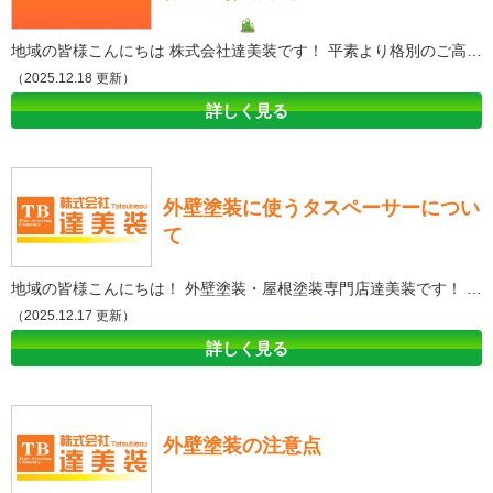
地域の皆様こんにちは 株式会社達美装です！ 平素より格別のご高配を賜り厚く御礼申し上げます。 早いもので今年も年末を迎えました。 今年も様々な状況のなか、紆余曲折しながらもお客様に支えられ無事に１年を過ごすことができました。 誠にありがとうございます！ 外壁塗装・屋根塗装専門店達美装は12月29日(月)～1月4日(日)までお休みとさせていただきます。 尚、ホームページでの受け付けは24時間、年中無休で受け付けております。 1月5日(月)より順次対応させて頂きます。 休業期間中につきましては何かとご迷惑をおかけいたしますが、ご理解の程お願い申し上げます。 2026年も地域の皆様から愛される会社を目指し、外壁塗装・屋根塗装を通して地域に貢献してまいります。 本年中のご愛顧に心より御礼申し上げますと共に、来年も変わらぬお引き立てのほど、よろしくお願い申し上げます。 皆様お体を大切に、どうぞ良いお年をお迎えください
（2025.12.18 更新）
詳しく見る
外壁塗装に使うタスペーサーについ
て
地域の皆様こんにちは！ 外壁塗装・屋根塗装専門店達美装です！ 日頃から大変多くのご依頼をいただくと同時に、格別なご贔屓をいただいております地域の皆様のおかげでございます！ 誠にありがとうございます。 タスペーサーとは、外壁塗装を行う際に、壁面と塗料との間にさしこみ、塗膜の厚みを一定に保つためのツールです。 外壁塗装においては、均等な塗料層が貼り付けられることが大切であり、これができないと壁面に不均等な色味や質感が生じることになります。 タスペーサーは、様々な種類があり、木製やプラスチック製などが代表的です。 また、長さや幅なども異なり、塗りたい壁面の高さや形状に合わせて選ぶことが大切です。 使い方も簡単で、塗料を塗ったブラシやローラーをタスペーサーに接触させて壁面に塗ります。 すると、タスペーサーが壁面と塗料との間を挿入して、塗料層を一定の厚さに保つことができます。 タスペーサーを使うことで、壁面に均等な塗料層が貼り付けられることが期待できます。 加えて、タスペーサーは手間を省くことができるとともに、塗りたい場所を細かく分けて塗ることができるため、細かいところまで均等に塗ることができます。 一方で、タスペーサーを使わない場合は、手で壁面に塗り込んでいく必要があります。 これは手間がかかりますし、また、塗膜の厚さも一定ではありません。このため、壁面に不均等な色味や質感が生じる可能性が高くなります。 外壁塗装においては、ムラなく均等な塗膜ができていることが大切です。そのため、タスペーサーを使用することを強くお勧めします。また、タスペーサーの選び方も重要です。壁面の高さや形状に合わせて、適切な長さや幅のタスペーサーを選ばなければなりません。 さらに、使用後は必ず清掃を行っています。塗料が付着したタスペーサーは、次回の使用に影響することがあります。また、腐食やカビなどの原因となることもありますので、清掃は必ず行うべきなのです。 以上が、外壁塗装に使うタスペーサーについての説明です。外壁塗装をよくするには、重要な道具になりますので、ぜひご確認ください。 ‐‐‐‐‐‐‐‐‐‐‐‐‐‐‐‐‐‐‐‐‐‐‐‐‐‐‐‐‐‐‐‐‐‐‐‐‐‐‐‐‐‐‐‐‐‐———————————————————————————- 外壁塗装・屋根塗装について詳しく知りたい方は是非ショールームに来店して頂きご質問してください！ 愛知県一宮市・江南市の外壁塗装・屋根塗装・防水工事のご相談・お見積り依頼・診断（無料）は株式会社達美装 外壁塗装ショールーム来店予約はこちら↓ 来店予約 愛知県一宮市の外壁塗装＆防水専門店株式会社達美装 本社/塗装・防水資材置き場〒491-0871 愛知県一宮市浅野字大曲り60TEL：0586-85-6172 FAX：0586-85-6173 仮設資材センター〒491-0813 愛知県一宮市千秋町町屋字端畑60 一宮ショールーム〒491-0831 愛知県一宮市森本4丁目13-23TEL：0120-825-257 江南ショールーム〒483-8272 愛知県江南市古知野北屋敷89 TEL：0120-825-257 稲沢ショールーム〒492-8213 稲沢市高御堂2丁目14番地5 TEL：0120-825-257 名古屋ショールーム〒462-0026 名古屋市北区萩野通2丁目14 TEL：0120-825-257 春日井ショールーム〒486-0846 春日井市朝宮町2丁目14-8 TEL：0120-825-257 アパート・マンション大規模修繕専門店TB-STYLEショールーム〒491-0064 愛知県一宮市宮西通8丁目25-1 TEL：0120-931-797
（2025.12.17 更新）
詳しく見る
外壁塗装の注意点