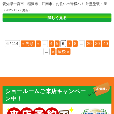
愛知県一宮市、稲沢市、江南市にお住いの皆様へ！ 外壁塗装・屋根塗装専門店達美装です！ 本日は「水性塗料と油性塗料について」ということでお役に立てるような記事を執筆いたします。 1,水性塗料と油性塗料の違い 我々は地域密着の塗装屋さんであり、地元のお客様に寄り添い、地域に根ざしたサービスを提供する塗装屋です。水性塗料は水を主成分とし、油性塗料は油を主成分としています。化学的な組成においても、乾燥時間や塗膜の性質にも違いがあります。少し昔は外壁塗装というと、水性塗料よりも油性塗料が主流として使用されていました。水性塗料とマジックペン同様、油性と比較するとすぐに落ちてしまうのではないかと考えるかと思います。しかし、現状では水性塗料のグレードアップ、人体へ影響や環境問題などおあらゆる側面から水性塗料が有名になって参りました。 2,水性塗料のメリットとデメリット 水性塗料のメリットは、臭いが少なく環境に優しいこと、乾燥時間が短く迅速な塗装作業が可能であることです。一方、水によって塗膜が膨れたりはがれやすい傾向があるというデメリットもあります。 3,油性塗料のメリットとデメリット 油性塗料のメリットは、ツヤ感や耐久性に優れていること、塗膜が硬く耐久性が高いことです。一方、乾燥時間が長く臭いが強いこと、大気中の有害物質の排出があることがデメリットとして挙げられます。 4,水性塗料、油性塗料のどちらが長持ちするの？ 水性塗料と油性塗料のどちらが長持ちするかは、正しい施工と適切なメンテナンスによるものです。適切な下地処理や塗膜厚、保護対策の実施が重要です。とはいえ、前述したとおり水性塗料のグレードは年々上がっており、現代では油性塗料とほとんど変わらない耐久性があります。ぜひとも自身のお家に最適な塗料を吟味していただけたらと思います。また、達美装ではラジカル塗料からフッ素塗料まであらゆる塗料をご用意しており、お客様に最適なプランを提案させていただきます。ぜひともお気軽にお問合せ下さい。 5,今人気の塗料はどちらなのか！ 現在、環境への配慮や匂いの問題からなんと水性塗料が人気となっています。また、水性塗料は技術の進歩により耐久性も向上しており、多くのお客様に支持されています。 確かな知識と経験に基づいたアドバイスを提供しています。皆様の住まいの魅力を高めるために、お気軽にご相談ください。ショールームも構えているためぜひ足を運んでみてください。‐‐‐‐‐‐‐‐‐‐‐‐‐‐‐‐‐‐‐‐‐‐‐‐‐‐‐‐‐‐‐‐‐‐‐‐‐‐‐‐‐‐‐——————————————————————————— 外壁塗装・屋根塗装について詳しく知りたい方は是非ショールームに来店して頂きご質問してください！ 愛知県一宮市・江南市の外壁塗装・屋根塗装・防水工事のご相談・お見積り依頼・診断（無料）は株式会社達美装 外壁塗装ショールーム来店予約はこちら↓ 来店予約 愛知県一宮市の外壁塗装＆防水専門店株式会社達美装 本社/塗装・防水資材置き場〒491-0871 愛知県一宮市浅野字大曲り60TEL：0586-85-6172 FAX：0586-85-6173 仮設資材センター〒491-0813 愛知県一宮市千秋町町屋字端畑60 一宮ショールーム〒491-0831 愛知県一宮市森本4丁目13-23TEL：0120-825-257 江南ショールーム〒483-8272 愛知県江南市古知野北屋敷89 TEL：0120-825-257 稲沢ショールーム〒492-8213 稲沢市高御堂2丁目14番地5 TEL：0120-825-257 名古屋ショールーム〒462-0026 名古屋市北区萩野通2丁目14 TEL：0120-825-257 春日井ショールーム〒486-0846 春日井市朝宮町2丁目14-8 TEL：0120-825-257 アパート・マンション大規模修繕専門店TB-STYLEショールーム〒491-0064 愛知県一宮市宮西通8丁目25-1 TEL：0120-931-797
（2025.11.22 更新）
詳しく見る
6 / 114
« 先頭
«
...
4
5
6
7
8
...
20
30
40
...
»
最後 »
ショールームご来店キャンペー
ン中！