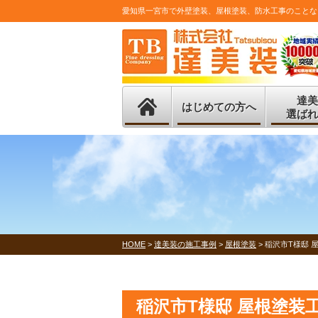
愛知県一宮市で外壁塗装、屋根塗装、防水工事のことな
達美
はじめての方へ
選ばれ
HOME
>
達美装の施工事例
>
屋根塗装
>
稲沢市T様邸 
稲沢市T様邸 屋根塗装