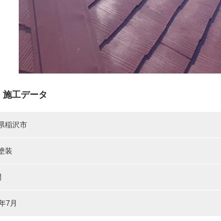
 施工データ
県稲沢市
塗装
間
2年7月