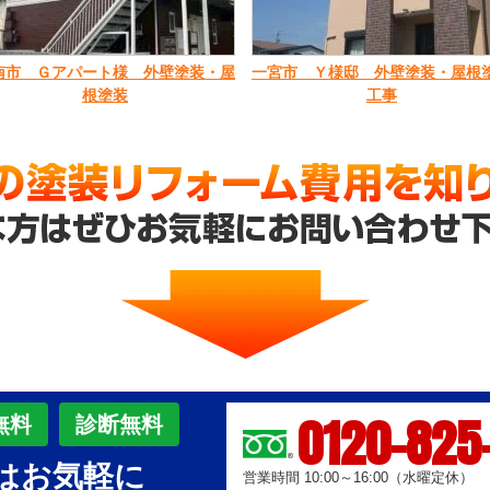
南市 Ｇアパート様 外壁塗装・屋
一宮市 Ｙ様邸 外壁塗装・屋根
根塗装
工事
0120-825
無料
診断無料
はお気軽に
営業時間 10:00～16:00（水曜定休）