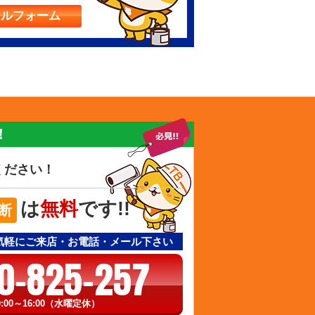
ールフォーム
！
ください！
は
無料
です!!
断
気軽にご来店・お電話・メール下さい
0-825-257
:00～16:00（水曜定休）