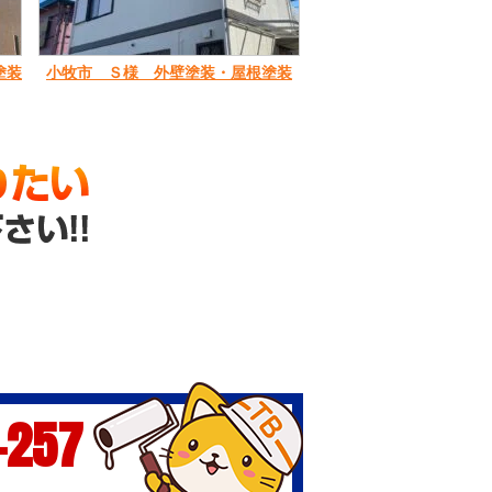
塗装
小牧市 Ｓ様 外壁塗装・屋根塗装
-257