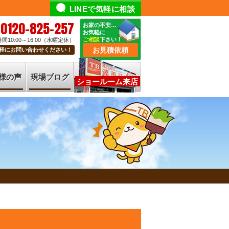
LINEで気軽に相談
0120-825-257
お家の不安…
お気軽に
ご相談
下さい！
間10:00～16:00（水曜定休）
お見積依頼
軽にお問い合わせください！
様の声
現場ブログ
ショールーム来店