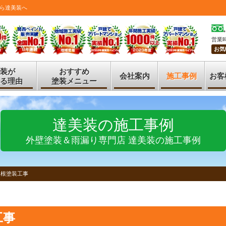
ら達美装へ
営業時
お気
装が
おすすめ
会社案内
施工事例
お客
る理由
塗装メニュー
達美装の施工事例
外壁塗装＆雨漏り専門店 達美装の施工事例
屋根塗装工事
工事