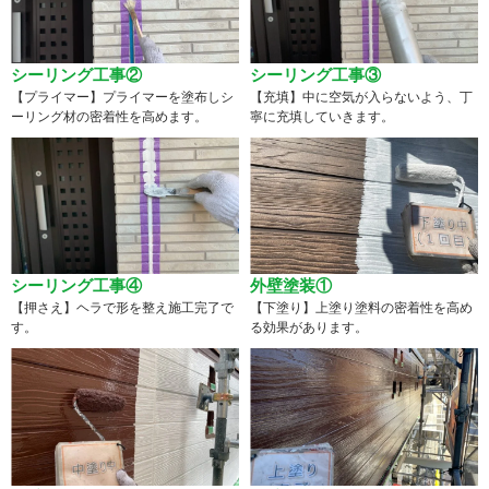
シーリング工事②
シーリング工事③
【プライマー】プライマーを塗布しシ
【充填】中に空気が入らないよう、丁
ーリング材の密着性を高めます。
寧に充填していきます。
シーリング工事④
外壁塗装①
【押さえ】ヘラで形を整え施工完了で
【下塗り】上塗り塗料の密着性を高め
す。
る効果があります。