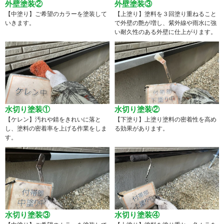
外壁塗装②
外壁塗装③
【中塗り】ご希望のカラーを塗装して
【上塗り】塗料を３回塗り重ねること
いきます。
で外壁の艶が増し、紫外線や雨水に強
い耐久性のある外壁に仕上がります。
水切り塗装①
水切り塗装②
【ケレン】汚れや錆をきれいに落と
【下塗り】上塗り塗料の密着性を高め
し、塗料の密着率を上げる作業をしま
る効果があります。
す。
水切り塗装③
水切り塗装④