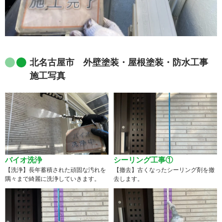
北名古屋市 外壁塗装・屋根塗装・防水工事
施工写真
バイオ洗浄
シーリング工事①
【洗浄】長年蓄積された頑固な汚れを
【撤去】古くなったシーリング剤を撤
隅々まで綺麗に洗浄していきます。
去します。