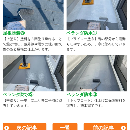
屋根塗装③
ベランダ防水①
【上塗り】塗料を３回塗り重ねること
【プライマー塗布】隅の部分から雨漏
で艶が増し、紫外線や雨水に強い耐久
りしやすいため、丁寧に塗布していき
性のある屋根に仕上がります。
ます。
ベランダ防水②
ベランダ防水③
【中塗り】平場・立上り共に平滑に塗
【トップコート】仕上げに保護塗料を
布していきます。
塗布し、施工完了です。
次の記事
一覧
前の記事