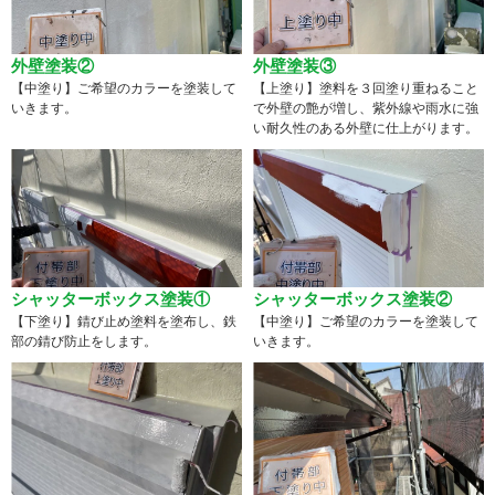
外壁塗装②
外壁塗装③
【中塗り】ご希望のカラーを塗装して
【上塗り】塗料を３回塗り重ねること
いきます。
で外壁の艶が増し、紫外線や雨水に強
い耐久性のある外壁に仕上がります。
シャッターボックス塗装①
シャッターボックス塗装②
【下塗り】錆び止め塗料を塗布し、鉄
【中塗り】ご希望のカラーを塗装して
部の錆び防止をします。
いきます。