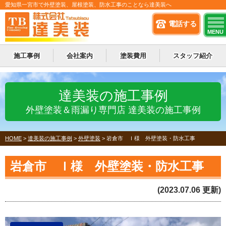
愛知県一宮市で外壁塗装、屋根塗装、防水工事のことなら達美装へ
電話する
MENU
施工事例
会社案内
塗装費用
スタッフ紹介
達美装の施工事例
外壁塗装＆雨漏り専門店 達美装の施工事例
HOME
>
達美装の施工事例
>
外壁塗装
>
岩倉市 Ｉ様 外壁塗装・防水工事
岩倉市 Ｉ様 外壁塗装・防水工事
(2023.07.06 更新)