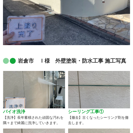
岩倉市 Ｉ様 外壁塗装・防水工事 施工写真
バイオ洗浄
シーリング工事①
【洗浄】長年蓄積された頑固な汚れを
【撤去】古くなったシーリング剤を撤
隅々まで綺麗に洗浄していきます。
去します。