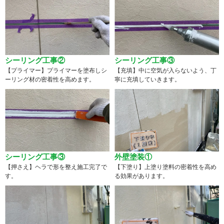
シーリング工事②
シーリング工事③
【プライマー】プライマーを塗布しシ
【充填】中に空気が入らないよう、丁
ーリング材の密着性を高めます。
寧に充填していきます。
シーリング工事③
外壁塗装①
【押さえ】ヘラで形を整え施工完了で
【下塗り】上塗り塗料の密着性を高め
す。
る効果があります。