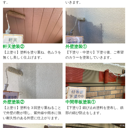
す。
いきます。
軒天塗装②
外壁塗装①
【上塗り】塗料を塗り重ね、色ムラを
【下塗り・中塗り】下塗り後、ご希望
無くし美しく仕上げます。
のカラーを塗装していきます。
外壁塗装②
中間帯板塗装①
【上塗り】塗料を３回塗り重ねること
【下塗り】錆び止め塗料を塗布し、鉄
で外壁の艶が増し、紫外線や雨水に強
部の錆び防止をします。
い耐久性のある外壁に仕上がります。