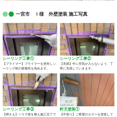
一宮市 Ｉ様 外壁塗装 施工写真
シーリング工事①
シーリング工事②
【プライマー】プライマーを塗布しシ
【充填】中に空気が入らないよう、丁
ーリング材の密着性を高めます。
寧に充填していきます。
シーリング工事③
軒天塗装①
【押さえ】ヘラで形を整え施工完了で
【中塗り】ご希望のカラーを塗装して