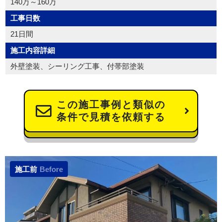
140万～160万
工事日数
21日間
施工内容詳細
外壁塗装、シーリング工事、付帯部塗装
この施工事例と類似の
条件で見積を依頼する
施工前
Before