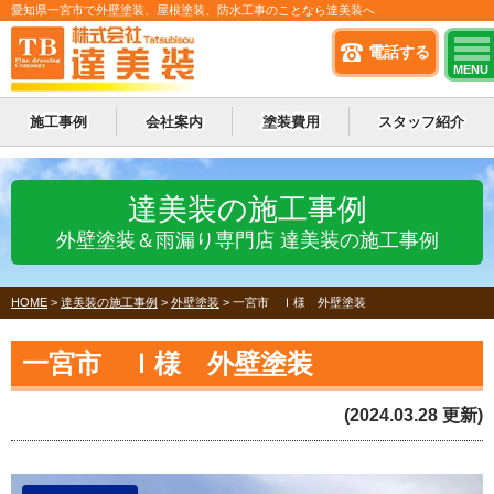
愛知県一宮市で外壁塗装、屋根塗装、防水工事のことなら達美装へ
電話する
MENU
施工事例
会社案内
塗装費用
スタッフ紹介
達美装の施工事例
外壁塗装＆雨漏り専門店 達美装の施工事例
HOME
>
達美装の施工事例
>
外壁塗装
>
一宮市 Ｉ様 外壁塗装
一宮市 Ｉ様 外壁塗装
(2024.03.28 更新)